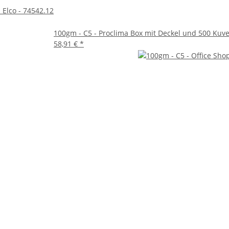
 Elco - 74542.12
100gm - C5 - Proclima Box mit Deckel und 500 Kuver
58,91 €
*