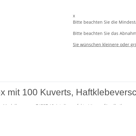
x
Bitte beachten Sie die Mindes
Bitte beachten Sie das Abnahme
Sie wünschen kleinere oder g
x mit 100 Kuverts, Haftklebeversc
o, Modellnummer 74537.12, ist die perfekte Lösung für alle Ihre p
Möglichkeit, Ihre Korrespondenz sicher und professionell zu vers
t und Flexibilität.