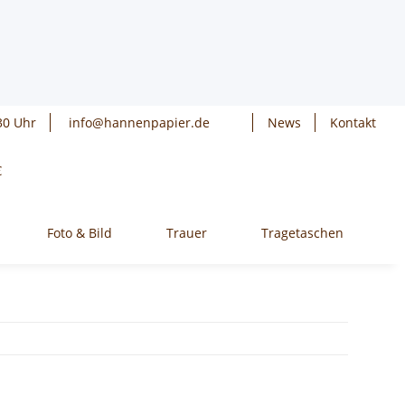
30 Uhr
info@hannenpapier.de
News
Kontakt
€
Foto & Bild
Trauer
Tragetaschen
W