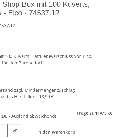
e Shop-Box mit 100 Kuverts,
 - Elco - 74537.12
4537.12
it 100 Kuverts, Haftklebeverschluss von Elco.
l für den Bürobedarf.
ersand
zzgl.
Mindermengenzuschlag
g des Herstellers
:
18,99 €
Frage zum Artikel
e
(DE - Ausland abweichend)
VE
In den Warenkorb