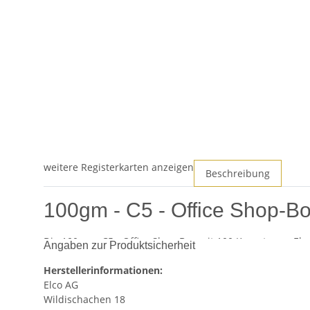
weitere Registerkarten anzeigen
Beschreibung
100gm - C5 - Office Shop-Bo
Die 100gm - C5 - Office Shop-Box mit 100 Kuverts von Elc
Angaben zur Produktsicherheit
hochwertige Box bietet eine praktische und effiziente 
bieten diese Kuverts die ideale Balance zwischen Festigkei
Herstellerinformationen:
Elco AG
Produktmerkmale
Wildischachen 18