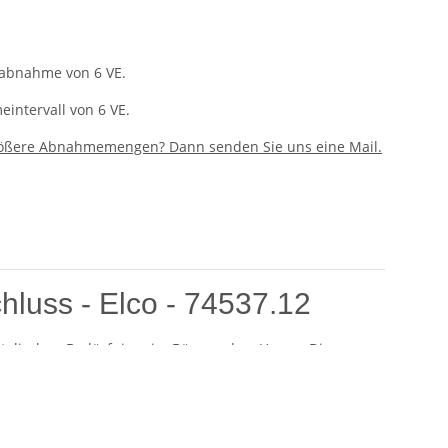
tabnahme von 6 VE.
intervall von 6 VE.
rößere Abnahmemengen? Dann senden Sie uns eine Mail.
hluss - Elco - 74537.12
ostalischen Bedürfnisse im Büro und zu Hause. Diese
enden. Mit einem Gewicht von 100 Gramm pro Quadratmeter