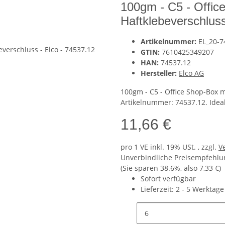
100gm - C5 - Offic
Haftklebeverschluss
Artikelnummer:
EL_20-7
GTIN:
7610425349207
HAN:
74537.12
Hersteller:
Elco AG
100gm - C5 - Office Shop-Box m
Artikelnummer: 74537.12. Idea
11,66 €
pro 1 VE
inkl. 19% USt. , zzgl.
V
Unverbindliche Preisempfehlun
(Sie sparen
38.6%
, also
7,33 €
)
Sofort verfügbar
Lieferzeit:
2 - 5 Werktag