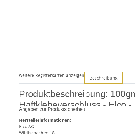
weitere Registerkarten anzeigen
Beschreibung
Produktbeschreibung: 100gm 
Haftklebeverschluss - Elco 
Angaben zur Produktsicherheit
Entdecken Sie die vielseitige und hochwertige
Color Box 
Herstellerinformationen:
ideale Lösung, um Ihre Korrespondenz stilvoll und effizi
Elco AG
geeignet ist.
Wildischachen 18