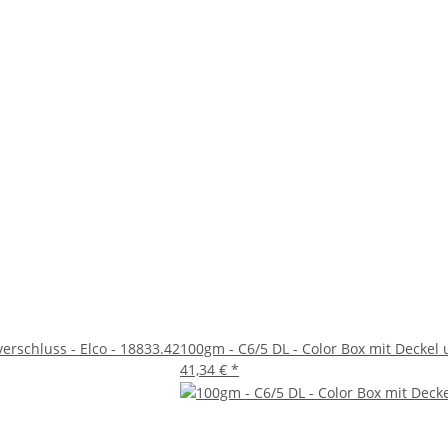
erschluss - Elco - 18833.42
100gm - C6/5 DL - Color Box mit Deckel 
41,34 €
*