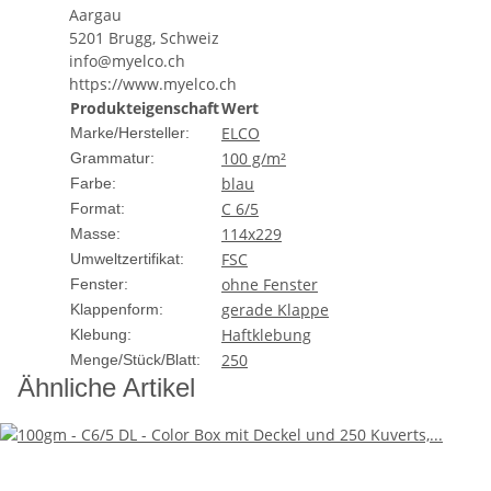
Aargau
Design und Funktionalität
5201 Brugg, Schweiz
info@myelco.ch
Die Color Box besticht durch ihr elegantes und gleichzeit
https://www.myelco.ch
Größe von 110 x 220 mm geeignet ist. Der Deckel sorgt n
Produkteigenschaft
Wert
ELCO
Marke/Hersteller:
Qualität und Materialien
100 g/m²
Grammatur:
blau
Farbe:
Elco, ein renommierter Hersteller von Büroartikeln, verw
ist aus strapazierfähigem Karton gefertigt, der nicht nur
C 6/5
Format:
114x229
Masse:
Kuverts mit Haftklebeverschluss
FSC
Umweltzertifikat:
ohne Fenster
Fenster:
In der Box befinden sich
250 hochwertige Kuverts
mit ei
gerade Klappe
Klappenform:
zusätzlichen Kleber oder Wasser haften. Der Haftklebeve
Haftklebung
Klebung:
Vielseitige Einsatzmöglichkeiten
250
Menge/Stück/Blatt:
Ähnliche Artikel
Diese Color Box ist perfekt für den Einsatz in Büros, 
erforderlich ist. Sie eignet sich hervorragend für die
Elco - Qualität, der Sie vertrauen k