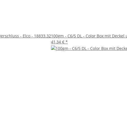
erschluss - Elco - 18833.32
100gm - C6/5 DL - Color Box mit Deckel 
41,34 €
*