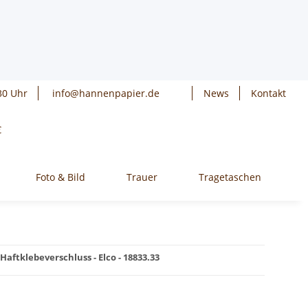
30 Uhr
info@hannenpapier.de
News
Kontakt
€
Foto & Bild
Trauer
Tragetaschen
W
Haftklebeverschluss - Elco - 18833.33