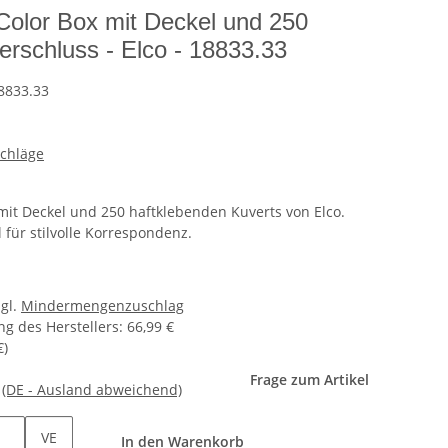
Color Box mit Deckel und 250
erschluss - Elco - 18833.33
8833.33
schläge
mit Deckel und 250 haftklebenden Kuverts von Elco.
 für stilvolle Korrespondenz.
zgl.
Mindermengenzuschlag
g des Herstellers
:
66,99 €
€
)
Frage zum Artikel
e
(DE - Ausland abweichend)
VE
In den Warenkorb