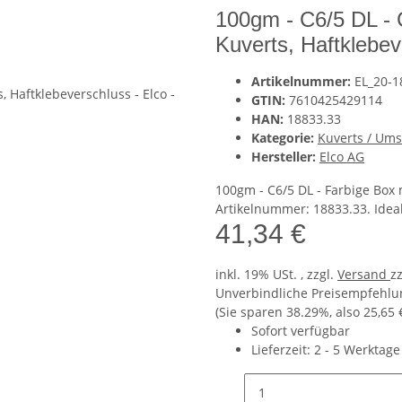
100gm - C6/5 DL - 
Kuverts, Haftklebev
Artikelnummer:
EL_20-1
GTIN:
7610425429114
HAN:
18833.33
Kategorie:
Kuverts / Um
Hersteller:
Elco AG
100gm - C6/5 DL - Farbige Box 
Artikelnummer: 18833.33. Ideal
41,34 €
inkl. 19% USt. , zzgl.
Versand
z
Unverbindliche Preisempfehlun
(Sie sparen
38.29%
, also
25,65 
Sofort verfügbar
Lieferzeit:
2 - 5 Werktag