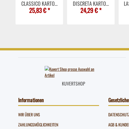
TON
CLASSICO KARTON
DISCRETA KARTON
LA
25,83 €
*
24,29 €
*
O
MIT 100 ORDO
MIT 100 ORDO
1
T
CLASSICO MIT
DISCRETA - ELCO -
MI
K -
LINIENAUFDRUCK -
29466.10
-
10
ELCO - 29489.10
KUVERTSHOP
Informationen
Gesetzliche
WIR ÜBER UNS
DATENSCHUT
ZAHLUNGSMÖGLICHKEITEN
AGB & KUNDE