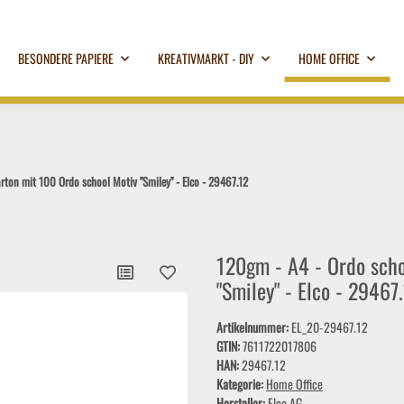
BESONDERE PAPIERE
KREATIVMARKT - DIY
HOME OFFICE
rton mit 100 Ordo school Motiv "Smiley" - Elco - 29467.12
120gm - A4 - Ordo scho
"Smiley" - Elco - 29467
Artikelnummer:
EL_20-29467.12
GTIN:
7611722017806
HAN:
29467.12
Kategorie:
Home Office
Hersteller:
Elco AG