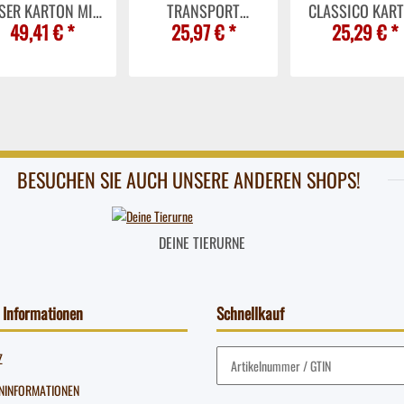
SER KARTON MIT
TRANSPORT
CLASSICO KAR
49,41 €
*
25,97 €
*
25,29 €
*
00 ORDO LASER
KARTON MIT 100
MIT 100 ORD
T SICHTFENSTER
ORDO TRANSPORT
CLASSICO OH
 ELCO - 29468.10
OHNE
LINIENAUFDRUC
LINIENAUFDRUCK -
ELCO - 29469.
ELCO - 29464.10
BESUCHEN SIE AUCH UNSERE ANDEREN SHOPS!
DEINE TIERURNE
 Informationen
Schnellkauf
Z
NINFORMATIONEN