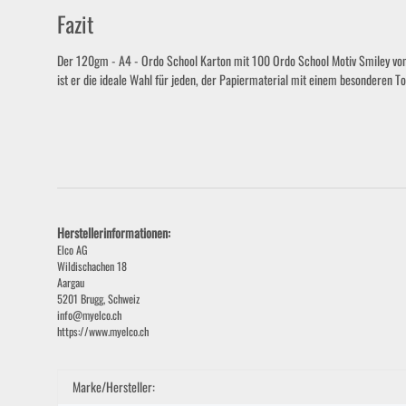
Fazit
Der 120gm - A4 - Ordo School Karton mit 100 Ordo School Motiv Smiley von E
ist er die ideale Wahl für jeden, der Papiermaterial mit einem besonderen T
Herstellerinformationen:
Elco AG
Wildischachen 18
Aargau
5201 Brugg, Schweiz
info@myelco.ch
https://www.myelco.ch
Produkteigenschaft
Wert
Marke/Hersteller: