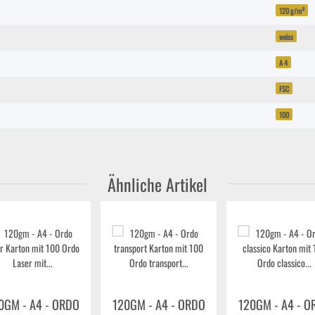
120 g/m²
weiss
A 4
FSC
100
Ähnliche Artikel
0GM - A4 - ORDO
120GM - A4 - ORDO
120GM - A4 - O