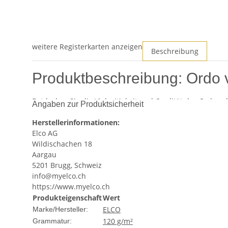
weitere Registerkarten anzeigen
Beschreibung
Produktbeschreibung: Ordo v
Entdecken Sie die Vielseitigkeit und Qualität des Ordo v
Angaben zur Produktsicherheit
schriftlichen Bedürfnisse. Der Ordo volumino Karton kom
Dokumente, sondern auch eine hervorragende Papierqual
Herstellerinformationen:
Elco AG
Produktmerkmale
Wildischachen 18
Aargau
Format:
A4, ideal für den täglichen Gebrauch und
5201 Brugg, Schweiz
Papierstärke:
120 g/m², was für eine ausgezeichnete
info@myelco.ch
Menge:
Der Karton enthält 50 einzelne Ordo volumi
https://www.myelco.ch
Marke:
Elco, bekannt für ihre hochwertigen Papie
Produkteigenschaft
Wert
ELCO
Marke/Hersteller:
Anwendungsbereiche
120 g/m²
Grammatur: