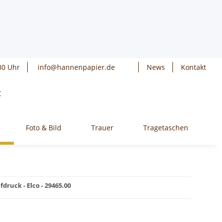
30 Uhr
info@hannenpapier.de
News
Kontakt
€
Foto & Bild
Trauer
Tragetaschen
W
ruck - Elco - 29465.00