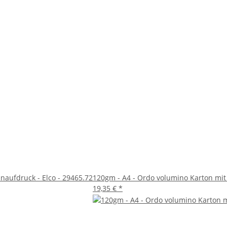
naufdruck - Elco - 29465.72
120gm - A4 - Ordo volumino Karton mit 
19,35 €
*