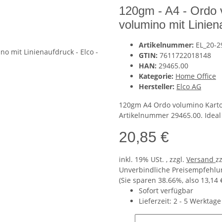
120gm - A4 - Ordo 
volumino mit Linien
Artikelnummer:
EL_20-2
GTIN:
7611722018148
HAN:
29465.00
Kategorie:
Home Office
Hersteller:
Elco AG
120gm A4 Ordo volumino Karton
Artikelnummer 29465.00. Ideal 
20,85 €
inkl. 19% USt. , zzgl.
Versand
z
Unverbindliche Preisempfehlun
(Sie sparen
38.66%
, also
13,14 
Sofort verfügbar
Lieferzeit:
2 - 5 Werktag