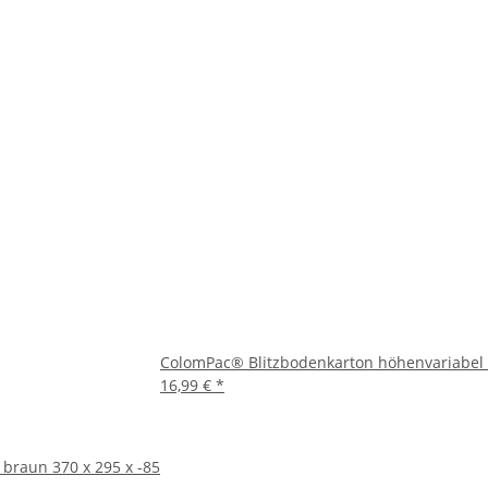
ColomPac® Blitzbodenkarton höhenvariabel b
16,99 €
*
braun 370 x 295 x -85