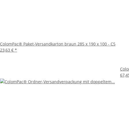
Fazit
Der ColomPac® Fixtray für Smartphones bis 5' ist die ide
der hohen Qualität ist er ein unverzichtbares Hilfsmitte
Versandprozess.
ColomPac® Paket-Versandkarton braun 285 x 190 x 100 - C5
23,63 €
*
Colo
67,4