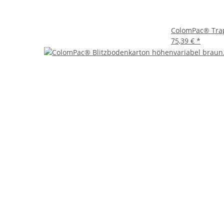
ColomPac® Trap
75,39 €
*