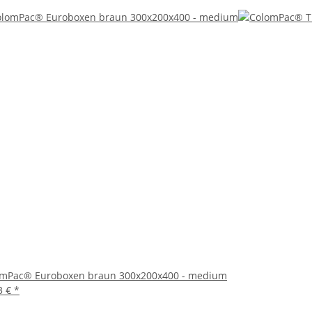
omPac® Euroboxen braun 300x200x400 - medium
3 €
*