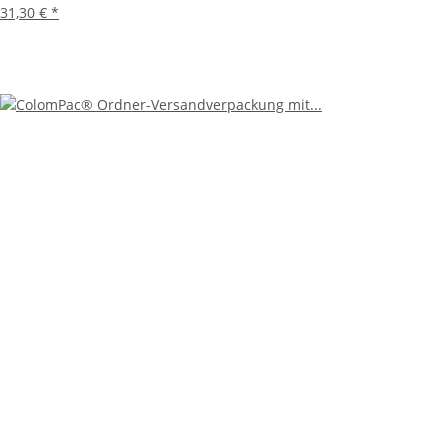
31,30 €
*