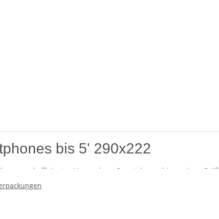
tphones bis 5' 290x222
icheren und effizienten Versand von Smartphones bis zu einer Größ
dernen E-Commerce gerecht zu werden, indem es optimalen Schutz 
erpackungen