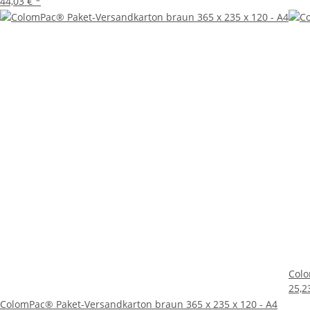
44,03 €
*
Col
25,2
ColomPac® Paket-Versandkarton braun 365 x 235 x 120 - A4