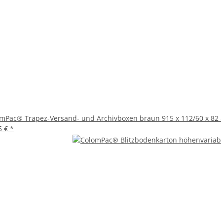
ale Wahl für alle, die Wert auf Sicherheit, Effizienz und Umweltfr
l für den Versand sensibler Elektronik. Vertrauen Sie auf ColomPa
mPac® Trapez-Versand- und Archivboxen braun 915 x 112/60 x 82 
5 €
*