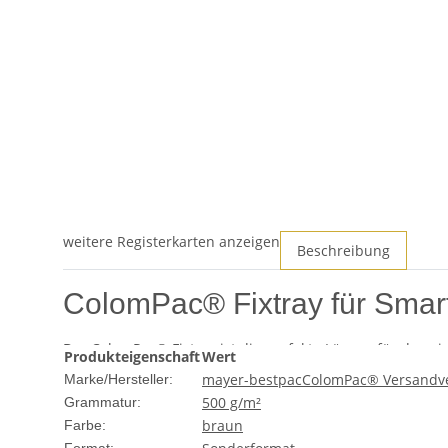
weitere Registerkarten anzeigen
Beschreibung
ColomPac® Fixtray für Smar
Der ColomPac® Fixtray ist die perfekte Lösung für den s
Produkteigenschaft
Wert
wurde speziell entwickelt, um den Anforderungen des mo
mayer-bestpac
ColomPac® Versandv
Marke/Hersteller:
500 g/m²
Grammatur:
Produktmerkmale
braun
Farbe: