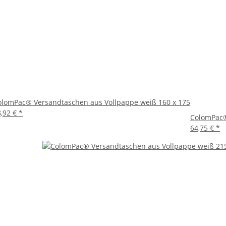
olomPac® Versandtaschen aus Vollpappe weiß 160 x 175
8,92 €
*
ColomPac®
64,75 €
*