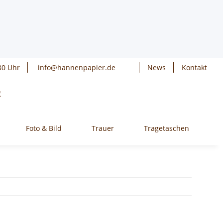
30 Uhr
info@hannenpapier.de
News
Kontakt
€
Foto & Bild
Trauer
Tragetaschen
W