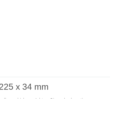
 225 x 34 mm
onell verschicken möchten. Dieses hochwertige
inerer Waren und Dokumente.