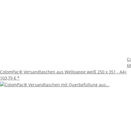
C
6
ColomPac® Versandtaschen aus Wellpappe weiß 250 x 351 - A4+
103,79 €
*