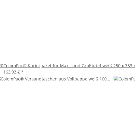
ierpaket eignet sich hervorragend für den Versand von Dokumente
nere Sendungen verschicken und dabei Wert auf eine zuverlässige
rhalten Sie ein vielseitiges und hochwertiges Produkt, das Ihre V
undlichkeit vereint, und hinterlassen Sie einen bleibenden Eindru
20
ColomPac® Kurierpaket für Maxi- und Großbrief weiß 250 x 353 
163,93 €
*