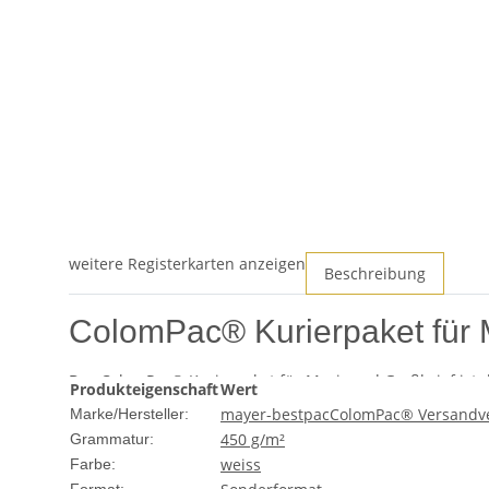
weitere Registerkarten anzeigen
Beschreibung
ColomPac® Kurierpaket für 
Das ColomPac® Kurierpaket für Maxi- und Großbrief ist d
Produkteigenschaft
Wert
Verpackungsprodukt vereint Funktionalität mit einem an
mayer-bestpac
ColomPac® Versandv
Marke/Hersteller:
450 g/m²
Grammatur:
Produktmerkmale
weiss
Farbe: