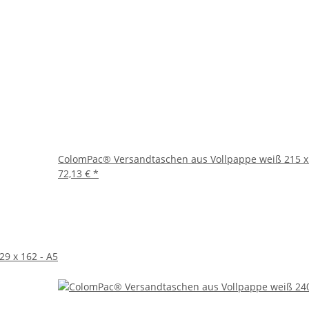
ColomPac® Versandtaschen aus Vollpappe weiß 215 x
72,13 €
*
9 x 162 - A5