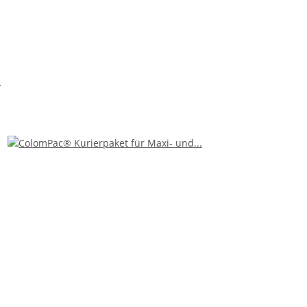
chluss
es und sicheres Öffnen
eilen für den Versand. Dank der kompakten Abmessungen ist es idea
en während des Transports. Der praktische Selbstklebeverschluss 
band benötigt wird.
 der ein einfaches und schnelles Öffnen beim Empfänger ermöglicht
 von Verpackungsmaterialien. Das ColomPac® Kurierpaket besteht au
rnehmens zu reduzieren und einen positiven Beitrag zum Umweltsch