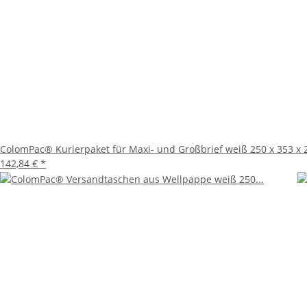
Ob im Büro oder im privaten Bereich, das ColomPac® Kur
besonders beliebt bei Unternehmen, die regelmäßig klei
Fazit
Mit dem ColomPac® Kurierpaket für Maxi- und Großbrief e
Verpackung, die Funktionalität, Sicherheit und Umweltfre
ColomPac® Kurierpaket für Maxi- und Großbrief weiß 250 x 353 x 
142,84 €
*