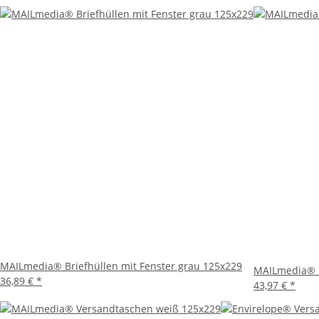
Die MAILmedia® Briefhüllen mit Fenster in der Größe 125
Wahl für alle, die Wert auf eine professionelle und effiz
versendet.
MAILmedia® Briefhüllen mit Fenster grau 125x229
MAILmedia® B
36,89 €
*
43,97 €
*