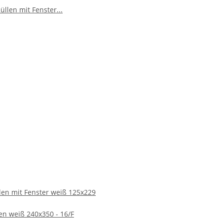
nktionalität und Ästhetik. Sie sind eine ausgezeichnete
 Korrespondenz nicht nur sicher, sondern auch stilvoll
len mit Fenster weiß 125x229