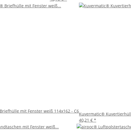
 x 229 mm bieten eine hervorragende Kombination aus Qualität, Fu
iente Abwicklung ihrer Post legen. Mit diesen Umschlägen wird Ihre
riefhülle mit Fenster weiß 114x162 - C6
Kuvermatic® Kuvertierhül
40,21 €
*