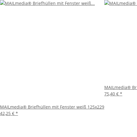
Die MAILmedia® Briefhüllen sind aus robustem Papier gef
ermöglicht ein schnelles und zuverlässiges Versiegeln d
Das integrierte Sichtfenster erleichtert die Adressplatz
Dokuments so, dass es im Fenster sichtbar ist, und sparen
Anwendungsbereiche
Diese Briefhüllen eignen sich hervorragend für eine Vi
Mitteilungen. Die neutrale weiße Farbe passt zu jedem An
Besonders in Büros, Unternehmen und Organisationen sind
reibungslosen Ablauf im Postverkehr zu gewährleisten.
MAILmedia® Bri
75,40 €
*
Umweltfreundlichkeit
MAILmedia® Briefhüllen mit Fenster weiß 125x229
MAILmedia® legt großen Wert auf Nachhaltigkeit. Die Brie
42,25 €
*
Wäldern stammen. Indem Sie sich für diese Umschläge en
Fazit