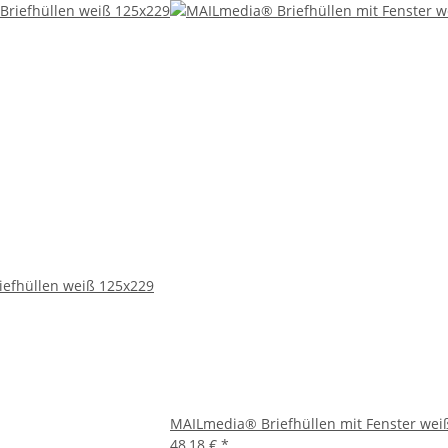
ertigt, das sicherstellt, dass Ihre Dokumente während des Versan
er Umschläge, ohne dass zusätzliche Klebstoffe oder Befeuchtung 
ierung und reduziert den Aufwand für das manuelle Beschriften der
 Sie wertvolle Zeit beim Vorbereiten Ihrer Post.
elzahl von Anwendungen. Nutzen Sie sie zum Versenden von Rechnu
lass und lässt Ihre Post professionell erscheinen.
 diese Umschläge unverzichtbar. Sie helfen dabei, die tägliche K
efhüllen weiß 125x229
fhüllen sind aus FSC-zertifiziertem Papier hergestellt, was bedeut
tscheiden, leisten Sie einen Beitrag zum Schutz der Umwelt.
MAILmedia® Briefhüllen mit Fenster wei
48,18 €
*