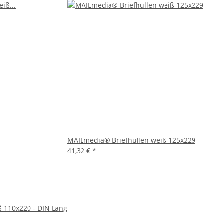
ds gut geschützt sind. Der selbstklebende Verschluss
notwendig sind.
 Umschläge. Platzieren Sie einfach das Adressfeld Ihres
ngen, Geschäftsbriefen, Einladungen oder persönlichen
orrespondenz effizient zu gestalten und einen
MAILmedia® Briefhüllen weiß 125x229
41,32 €
*
et, dass sie aus verantwortungsvoll bewirtschafteten
ß 110x220 - DIN Lang