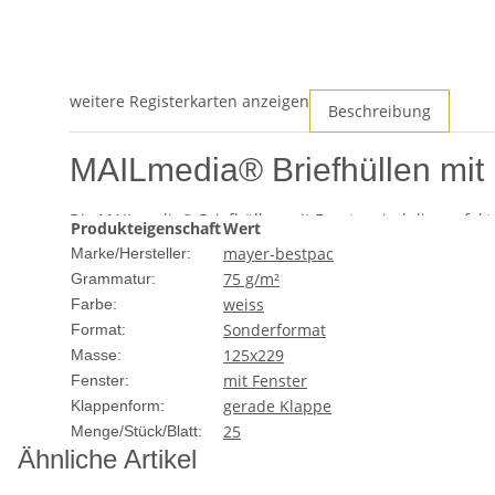
weitere Registerkarten anzeigen
Beschreibung
MAILmedia® Briefhüllen mit
Die MAILmedia® Briefhüllen mit Fenster sind die perfekt
Produkteigenschaft
Wert
Funktionalität mit einem professionellen Erscheinungsbi
mayer-bestpac
Marke/Hersteller:
Sichtfenster bieten sie eine elegante und effiziente Lö
75 g/m²
Grammatur:
weiss
Produktmerkmale
Farbe:
Sonderformat
Format:
Größe:
125 x 229 mm (DIN C6/5)
125x229
Masse:
Farbe:
Weiß
mit Fenster
Fenster:
Fenster:
Transparentes Sichtfenster auf der rechte
gerade Klappe
Klappenform:
Material:
Hochwertiges Papier mit einer Grammatu
25
Menge/Stück/Blatt:
Verschluss:
Selbstklebender Verschluss für einfa
Ähnliche Artikel
Vorteile