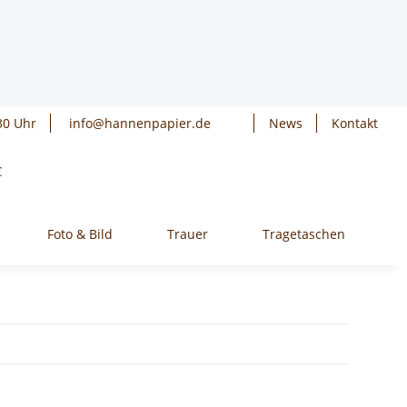
30 Uhr
info@hannenpapier.de
News
Kontakt
€
Foto & Bild
Trauer
Tragetaschen
W