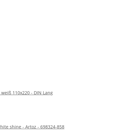
ndlichkeit und Vielseitigkeit. Egal, ob Sie geschäftlich
jetzt und überzeugen Sie sich von der Qualität und
 weiß 110x220 - DIN Lang