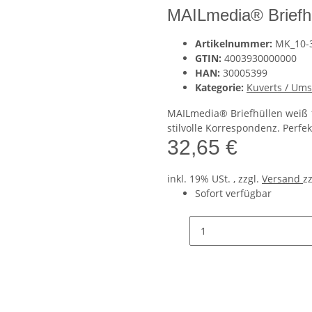
MAILmedia® Briefhü
Artikelnummer:
MK_10-
GTIN:
4003930000000
HAN:
30005399
Kategorie:
Kuverts / Um
MAILmedia® Briefhüllen weiß 
stilvolle Korrespondenz. Perfe
32,65 €
inkl. 19% USt. , zzgl.
Versand
z
Sofort verfügbar