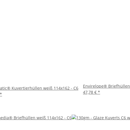
 bieten eine hervorragende Kombination aus Qualität, Benutzerfreu
verlässige Wahl, die Ihre Korrespondenz aufwertet. Bestellen Sie 
Envirelope® Briefhüllen
tic® Kuvertierhüllen weiß 114x162 - C6
47,78 €
*
*