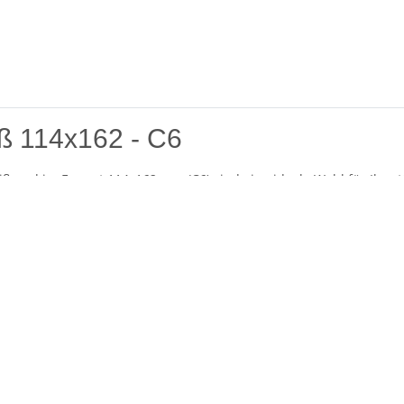
ß 114x162 - C6
iß und im Format 114x162 mm (C6) sind eine ideale Wahl für Ihre 
nen sich hervorragend sowohl für den geschäftlichen als auch den