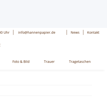
30 Uhr
info@hannenpapier.de
News
Kontakt
€
Foto & Bild
Trauer
Tragetaschen
W