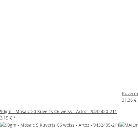
Die MAILmedia® Briefhüllen in Weiß im Format 114x162 mm
oder privat Post versenden, diese Umschläge sind eine zu
Funktionalität dieser hervorragenden Briefhüllen.
Kuverma
31,36 €
90gm - Mosaic 20 Kuverts C6 weiss - Artoz - 9432420-211
3,15 €
*