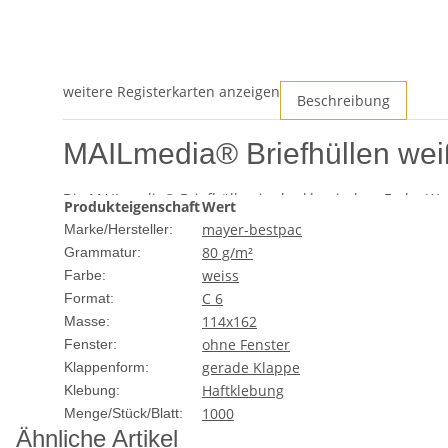
weitere Registerkarten anzeigen
Beschreibung
MAILmedia® Briefhüllen wei
Die MAILmedia® Briefhüllen in der klassischen Farbe We
Produkteigenschaft
Wert
Funktionalität mit einer ansprechenden Ästhetik und eig
mayer-bestpac
Marke/Hersteller:
80 g/m²
Grammatur:
Produktmerkmale
weiss
Farbe:
C 6
Format:
Format:
C6 (114x162 mm)
Farbe:
Weiß
114x162
Masse:
Material:
Hochwertiges Papier
ohne Fenster
Fenster:
Verschluss:
Haftklebend
gerade Klappe
Klappenform:
Gewicht:
80 g/m²
Haftklebung
Klebung:
Inhalt:
100 Stück pro Packung
1000
Menge/Stück/Blatt:
Ähnliche Artikel
Qualität und Design