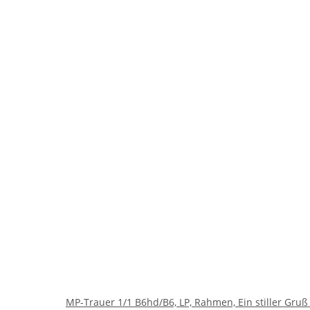
 von Papierwaren
l, "Wenn die Sonne..."
von Rössler ist die ideale Wahl, um Ihre An
vorragenden Qualität wird diese Karte den Empfänger in einer sch
scheiden Sie sich für eine Trauerkarte, die durch Eleganz und Ei
MP-Trauer 1/1 B6hd/B6, LP, Rahmen, Ein stiller Gruß