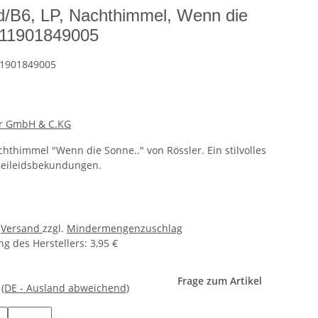
d/B6, LP, Nachthimmel, Wenn die
- 11901849005
11901849005
er GmbH & C.KG
hthimmel "Wenn die Sonne.." von Rössler. Ein stilvolles
Beileidsbekundungen.
.
Versand
zzgl.
Mindermengenzuschlag
g des Herstellers
:
3,95 €
Frage zum Artikel
e
(DE - Ausland abweichend)