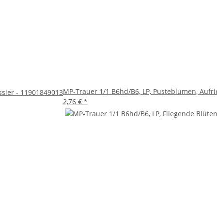
MP-Trauer 1/1 B6hd/B6, LP, Pusteblumen, Aufric
össler - 11901849013
2,76 €
*