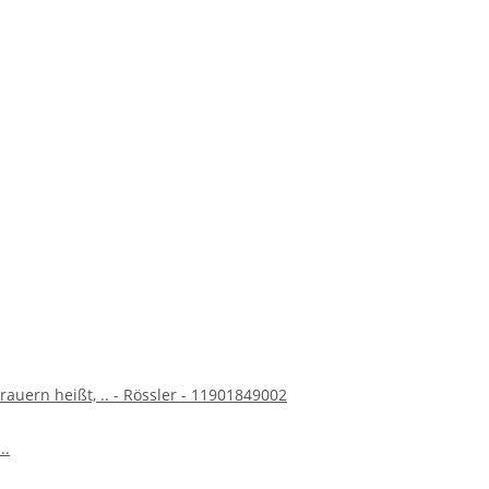
rauern heißt, .. - Rössler - 11901849002