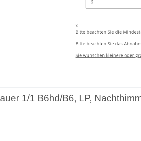
x
Bitte beachten Sie die Mindes
Bitte beachten Sie das Abnahme
Sie wünschen kleinere oder g
uer 1/1 B6hd/B6, LP, Nachthimme
MP-Trauer 1/1 B6hd/B6, LP, Nachthimmel
von Rössler, einem reno
eganten und respektvollen Umgang mit dem Thema Trauer bekannt ist