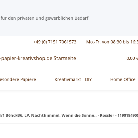
 für den privaten und gewerblichen Bedarf.
+49 (0) 7151 7061573
Mo.-Fr. von 08:30 bis 16:
0,00 
esondere Papiere
Kreativmarkt - DIY
Home Office
/1 B6hd/B6, LP, Nachthimmel, Wenn die Sonne.. - Rössler - 119018490