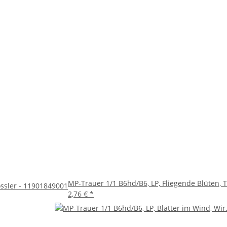
MP-Trauer 1/1 B6hd/B6, LP, Fliegende Blüten, T
össler - 11901849001
2,76 €
*