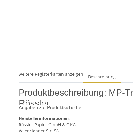
weitere Registerkarten anzeigen
Beschreibung
Produktbeschreibung: MP-Tra
Rössler
Angaben zur Produktsicherheit
Entdecken Sie die stilvolle und hochwertige Trauerkarte
Herstellerinformationen:
ist Teil der Serie "Wenn die Sonne...", die für ihren el
Rössler Papier GmbH & C.KG
Valencienner Str. 56