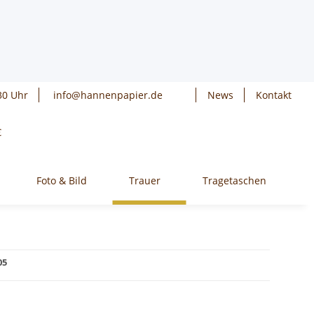
30 Uhr
info@hannenpapier.de
News
Kontakt
€
Foto & Bild
Trauer
Tragetaschen
W
05