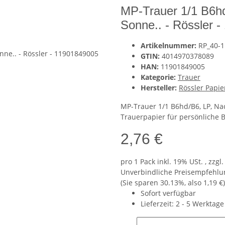
MP-Trauer 1/1 B6h
Sonne.. - Rössler 
Artikelnummer:
RP_40-
GTIN:
4014970378089
HAN:
11901849005
Kategorie:
Trauer
Hersteller:
Rössler Papi
MP-Trauer 1/1 B6hd/B6, LP, Nac
Trauerpapier für persönliche 
2,76 €
pro 1 Pack
inkl. 19% USt. , zzgl
Unverbindliche Preisempfehlun
(Sie sparen
30.13%
, also
1,19 €
)
Sofort verfügbar
Lieferzeit:
2 - 5 Werktag