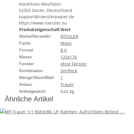
Design und Qualität
Nordrhein-Westfalen
52355 Düren, Deutschland
Die Trauerkarte besticht durch ihr schlichtes und gleic
support@roesslerpapier.de
dezente Layout mit einem feinen Schriftzug sorgt dafür, 
https://www.roessler.eu
Ihre individuellen Abschiedsworte.
Produkteigenschaft
Wert
RÖSSLER
Marke/Hersteller:
Dank der hochwertigen Produktion durch Rössler überzeu
Motiv
Farbe:
Stabilität. Der Druck ist präzise und die Farben kommen
B 6
Format:
Verwendung
125x176
Masse:
ohne Fenster
Fenster:
Diese Trauerkarte eignet sich perfekt für den einfühlsa
Set/Pack
Kombination:
Teil einer größeren Traueranzeige – mit der MP-Trauerkart
1
Menge/Stück/Blatt:
Trauer
Anlass:
Die Karte ist zudem vielseitig einsetzbar: Sie kann sowo
0,02
kg
zur idealen Wahl für alle, die ihrer Trauer auf eine resp
Artikelgewicht:
Ähnliche Artikel
Besondere Merkmale
Format: B6
Farbe: Nachthimmelblau
Design: Schlicht und elegant