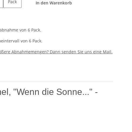
Pack
In den Warenkorb
tabnahme von 6 Pack.
intervall von 6 Pack.
rößere Abnahmemengen? Dann senden Sie uns eine Mail.
l, "Wenn die Sonne..." -
mmierten Hersteller für feine Papierwaren. Diese Karte
.