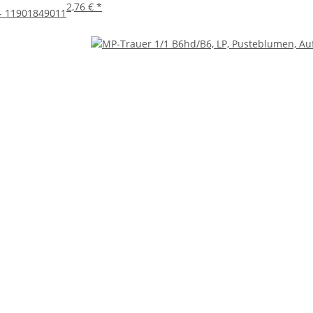
2,76 €
*
 - 11901849011