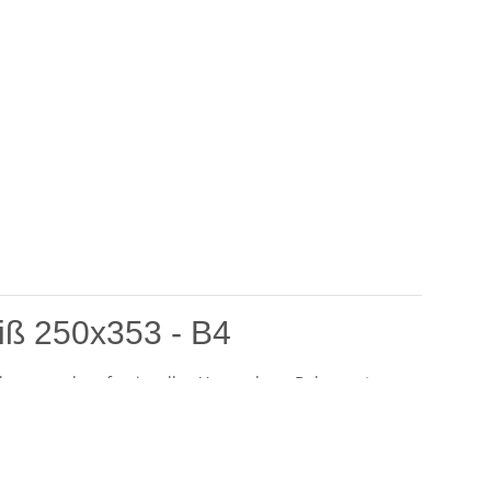
ß 250x353 - B4
cheren und professionellen Versand von Dokumenten,
ät mit einem ansprechenden Design und bieten sowohl