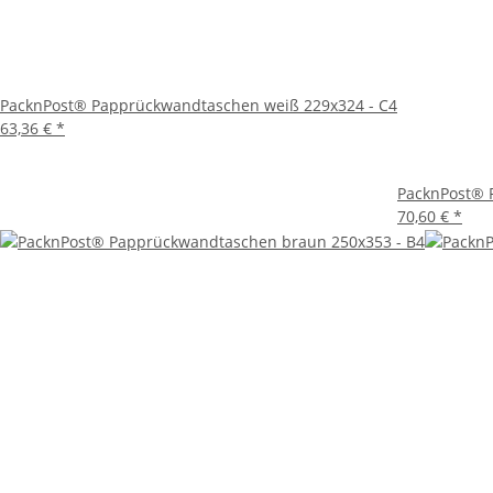
PacknPost® Papprückwandtaschen weiß 229x324 - C4
63,36 €
*
PacknPost® 
70,60 €
*