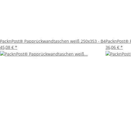
Fazit
Die PacknPost® Papprückwandtaschen in der Größe 250x3
in einwandfreiem Zustand ankommen sollen. Mit ihrer r
hochwertigen Versandtasche erwartet. Entscheiden Sie si
PacknPost® Papprückwandtaschen weiß 250x353 - B4
PacknPost® 
45,08 €
*
36,06 €
*