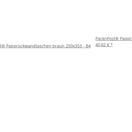
PacknPost® Pappr
40,82 €
*
t® Papprückwandtaschen braun 250x353 - B4