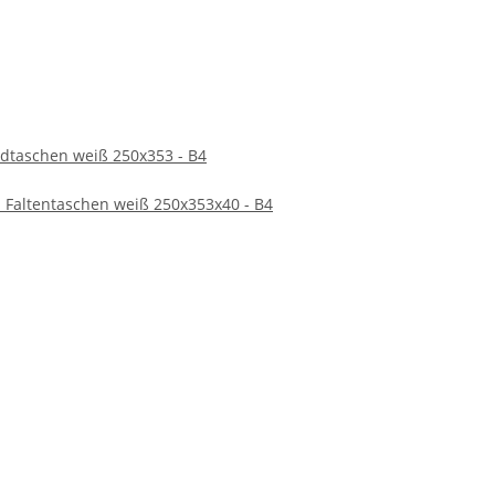
 und anderen wichtigen Materialien, die geschützt und
echenden Design bieten sie alles, was man von einer
herheit zu erfüllen.
taschen weiß 250x353 - B4