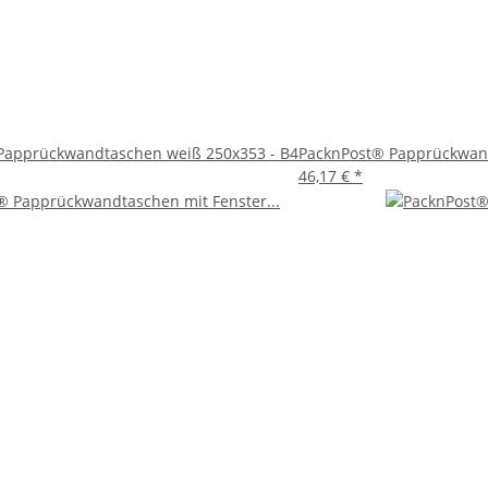
53 mm (B4) sind die ideale Wahl für den Versand von Dokumenten
obusten Bauweise, dem selbstklebenden Verschluss und dem anspr
ch für PacknPost®, um Ihre Versandanforderungen mit Stil und Sic
Papprückwandtaschen weiß 250x353 - B4
PacknPost® Papprückwand
46,17 €
*