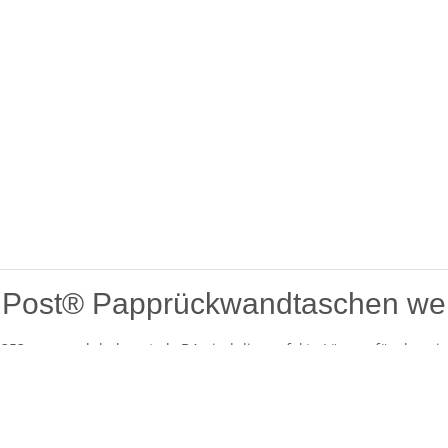
nPost® Papprückwandtaschen wei
53 mm, auch bekannt als B4, sind die perfekte Lösung für den si
en. Diese hochwertigen Versandtaschen kombinieren Funktionalit