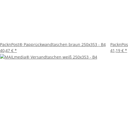
PacknPost® Papprückwandtaschen braun 250x353 - B4
PacknPos
40,47 €
*
41,19 €
*