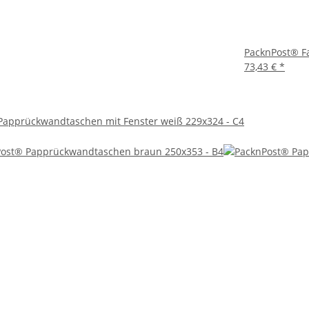
PacknPost® Fa
73,43 €
*
Papprückwandtaschen mit Fenster weiß 229x324 - C4