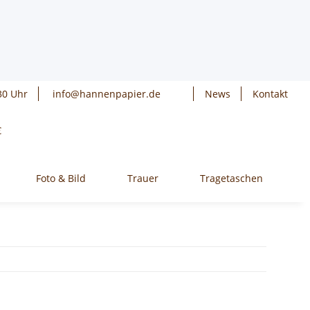
30 Uhr
info@hannenpapier.de
News
Kontakt
€
Foto & Bild
Trauer
Tragetaschen
W