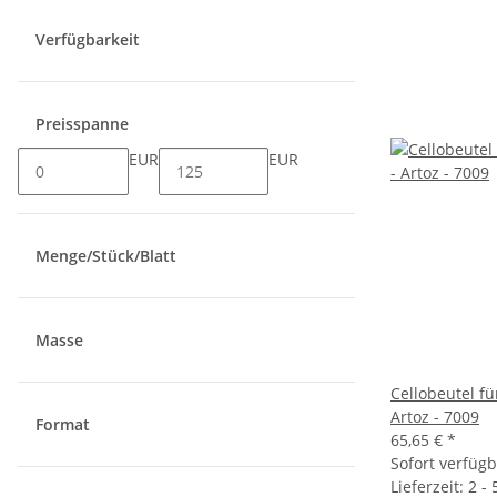
Verfügbarkeit
Preisspanne
EUR
EUR
Menge/Stück/Blatt
Masse
Cellobeutel fü
Artoz - 7009
Format
65,65 €
*
Sofort verfüg
Lieferzeit: 2 -