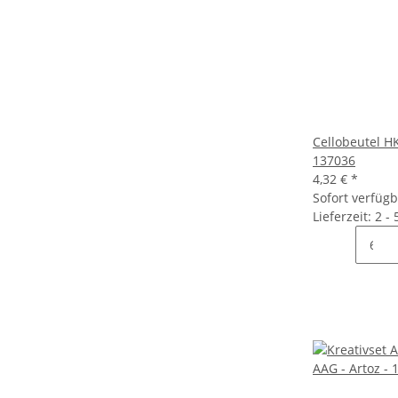
Cellobeutel HK
137036
4,32 €
*
Sofort verfüg
Lieferzeit: 2 -