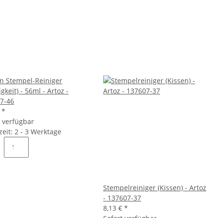
n Stempel-Reiniger
igkeit) - 56ml - Artoz -
7-46
€
*
t verfügbar
zeit: 2 - 3 Werktage
Stempelreiniger (Kissen) - Artoz
- 137607-37
8,13 €
*