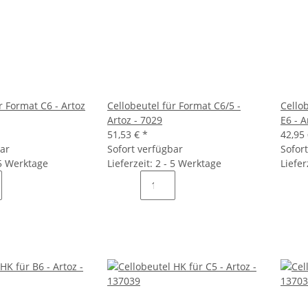
r Format C6 - Artoz
Cellobeutel für Format C6/5 -
Cello
Artoz - 7029
E6 - A
51,53 €
*
42,95
bar
Sofort verfügbar
Sofor
 5 Werktage
Lieferzeit: 2 - 5 Werktage
Liefer