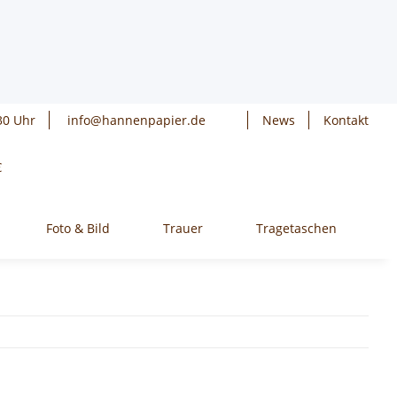
30 Uhr
info@hannenpapier.de
News
Kontakt
€
Foto & Bild
Trauer
Tragetaschen
W