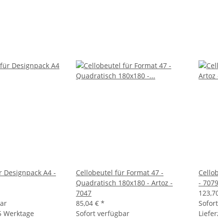
r Designpack A4 -
Cellobeutel für Format 47 -
Cellob
Quadratisch 180x180 - Artoz -
- 707
7047
123,7
bar
85,04 €
*
Sofor
 5 Werktage
Sofort verfügbar
Liefer