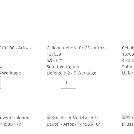
 für B6 - Artoz -
Cellobeutel HK für C5 - Artoz -
Cellob
137039
13703
5,95 €
*
4,32 
bar
Sofort verfügbar
Sofor
 5 Werktage
Lieferzeit: 2 - 5 Werktage
Liefer