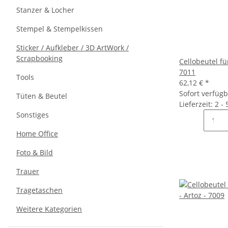
Stanzer & Locher
Stempel & Stempelkissen
Sticker / Aufkleber / 3D ArtWork /
Scrapbooking
Cellobeutel fü
7011
Tools
62,12 €
*
Sofort verfüg
Tüten & Beutel
Lieferzeit: 2 -
Sonstiges
Home Office
Foto & Bild
Trauer
Tragetaschen
Weitere Kategorien