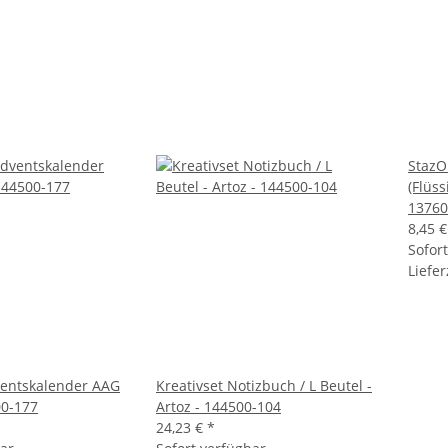
StazO
(Flüss
13760
8,45 
Sofor
Liefer
ventskalender AAG
Kreativset Notizbuch / L Beutel -
00-177
Artoz - 144500-104
24,23 €
*