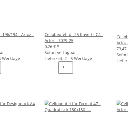
r 196/194 - Artoz -
Cellobeutel für 25 Kuverts C4 -
Cellob
Artoz - 7079-25
Artoz 
0,26 €
*
73,47
bar
Sofort verfügbar
Sofor
 5 Werktage
Lieferzeit: 2 - 5 Werktage
Liefer