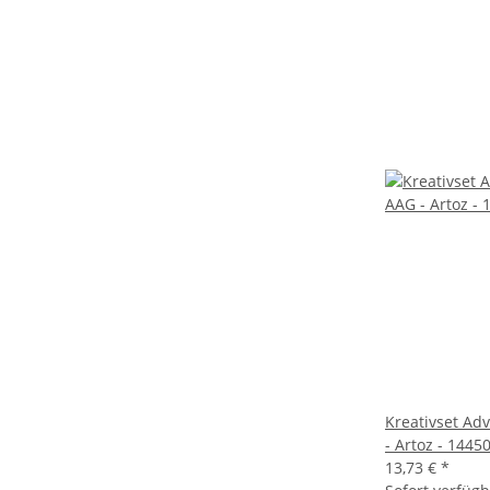
Kreativset Ad
- Artoz - 1445
13,73 €
*