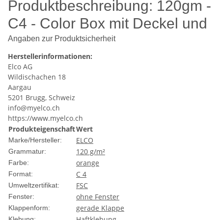
Produktbeschreibung: 120gm -
C4 - Color Box mit Deckel und
200 Kuverts,
Angaben zur Produktsicherheit
Haftklebeverschluss - Elco -
Herstellerinformationen:
Elco AG
24095.82
Wildischachen 18
Aargau
5201 Brugg, Schweiz
Die 120gm - C4 - Color Box mit Deckel und 200 Kuverts von
info@myelco.ch
Elco ist die perfekte Wahl für alle, die hochwertige und
https://www.myelco.ch
zuverlässige Briefumschläge für ihre Korrespondenz
Produkteigenschaft
Wert
benötigen. Mit der Produktnummer 24095.82 bietet Elco ein
Set, das sowohl Funktionalität als auch Ästhetik vereint.
ELCO
Marke/Hersteller:
120 g/m²
Grammatur:
Hochwertige Materialien und
orange
Farbe:
Verarbeitung
C 4
Format:
FSC
Umweltzertifikat:
Die Umschläge sind aus hochwertigem Papier mit einem
ohne Fenster
Fenster:
Gewicht von 120 Gramm pro Quadratmeter gefertigt. Dieses
gerade Klappe
Klappenform:
robuste Material sorgt dafür, dass Ihre Dokumente sicher
Haftklebung
Klebung: