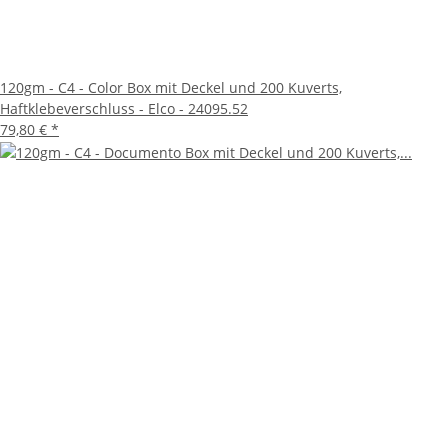
sondern auch optisch überzeugt.
Umweltfreundlich und nachhaltig
120gm - C4 - Color Box mit Deckel und 200 Kuverts,
Elco legt großen Wert auf Nachhaltigkeit. Die Umschläge
Haftklebeverschluss - Elco - 24095.52
werden unter Berücksichtigung umweltfreundlicher
79,80 €
*
Produktionsprozesse hergestellt. Das Papier ist recycelbar
und trägt zur Reduzierung des ökologischen Fußabdrucks
bei. Mit diesem Produkt entscheiden Sie sich für Qualität und
Umweltschutz gleichermaßen.
Fazit
Die 120gm - C4 - Color Box mit Deckel und 200 Kuverts von
Elco ist die ideale Lösung für alle, die Wert auf Qualität,
Sicherheit und Umweltbewusstsein legen. Mit dem
praktischen Haftklebeverschluss und der eleganten Farbbox
ist dieses Set perfekt für den täglichen Gebrauch geeignet.
Vertrauen Sie auf Elco, einen Spezialisten für hochwertige
Briefumschläge, und hinterlassen Sie bei jeder Sendung
einen bleibenden Eindruck.