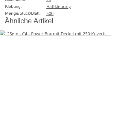
Gebrauch.
Haftklebung
Klebung:
Format und Kapazität:
Die C4-Größe ist ideal für
Dokumente im A4-Format. Sie bietet genug Platz für bis
500
Menge/Stück/Blatt:
zu 200 Kuverts, was sie zu einer ausgezeichneten Wahl
Ähnliche Artikel
für Unternehmen macht, die regelmäßig größere
Mengen an Dokumenten versenden.
Design:
Die Power Box ist mit einem praktischen Deckel
ausgestattet, der den Inhalt sicher hält und gleichzeitig
einfach zugänglich macht. Dies erleichtert das
Sortieren und Entnehmen der Kuverts erheblich.
Verschlusstechnik:
Der Haftklebeverschluss ist einfach
zu handhaben und bietet eine sichere
Verschlussmöglichkeit, die sowohl effizient als auch
zeitsparend ist. Kein zusätzlicher Kleber oder
wasserbasierter Verschluss ist erforderlich, was den
Versandprozess deutlich vereinfacht.
Marke:
Elco ist bekannt für seine hochwertigen
Papierprodukte und bietet mit der Artikelnummer
50683 ein Produkt, das den hohen Anforderungen im
professionellen Umfeld gerecht wird.
Vorteile