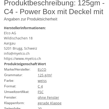
Produktbeschreibung: 125gm -
C4 - Power Box mit Deckel mit
200 Kuverts,
Angaben zur Produktsicherheit
Haftklebeverschluss - Elco -
Herstellerinformationen:
Elco AG
50683
Wildischachen 18
Aargau
5201 Brugg, Schweiz
Die
125gm - C4 - Power Box mit Deckel
von Elco bietet eine
info@myelco.ch
elegante und effiziente Lösung für die Aufbewahrung und
https://www.myelco.ch
den Versand Ihrer Dokumente. Dieses Produkt kombiniert
Produkteigenschaft
Wert
hohe Qualität und Funktionalität, um den täglichen
Anforderungen in Büro- und Geschäftsumgebungen gerecht
ELCO
Marke/Hersteller:
zu werden.
125 g/m²
Grammatur:
weiss
Farbe:
Produktmerkmale
C 4
Format:
FSC
Umweltzertifikat:
Materialqualität:
Hergestellt aus hochwertigem, 125
ohne Fenster
Fenster:
Gramm schwerem Papier, bietet diese Power Box eine
gerade Klappe
Klappenform:
robuste und langlebige Lösung für den täglichen
20
Seitenfalte: