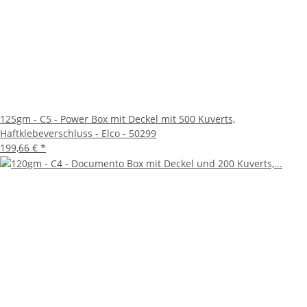
Vertrauen Sie auf die bewährte Qualität von Elco und
optimieren Sie Ihre Dokumentenorganisation und -versand
mit diesem zuverlässigen Produkt.
125gm - C5 - Power Box mit Deckel mit 500 Kuverts,
Haftklebeverschluss - Elco - 50299
199,66 €
*