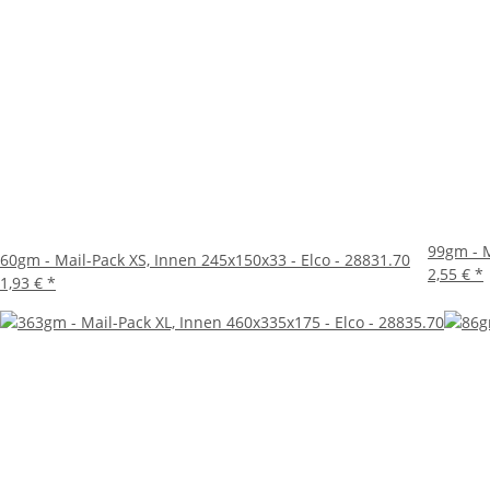
Fazit
Der Mail-Pack L von Elco ist die perfekte Wahl für alle,
Bauweise, den vielseitigen Einsatzmöglichkeiten und dem
Vertrauen Sie auf die Qualität von Elco und sichern Sie 
99gm - M
60gm - Mail-Pack XS, Innen 245x150x33 - Elco - 28831.70
2,55 €
*
1,93 €
*