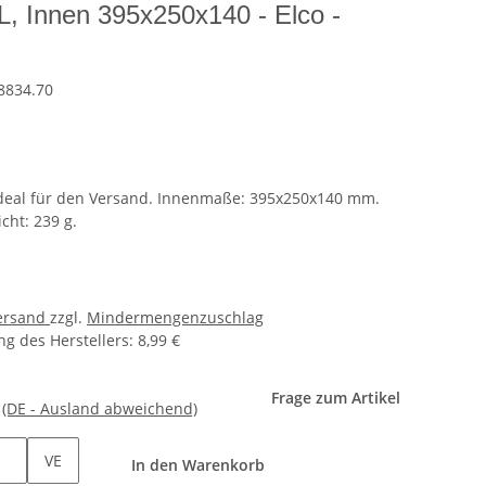
L, Innen 395x250x140 - Elco -
8834.70
, ideal für den Versand. Innenmaße: 395x250x140 mm.
cht: 239 g.
ersand
zzgl.
Mindermengenzuschlag
g des Herstellers
:
8,99 €
Frage zum Artikel
e
(DE - Ausland abweichend)
VE
In den Warenkorb