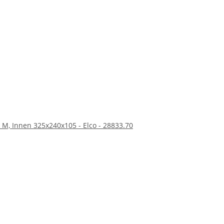
 Versandverpackung benötigen. Mit seiner robusten
gen, die Sie an eine moderne Verpackungslösung stellen.
 M, Innen 325x240x105 - Elco - 28833.70