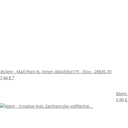
363gm - Mail-Pack XL, Innen 460x335x175 - Elco - 28835.70
7,44 €
*
86gm -
5,90 