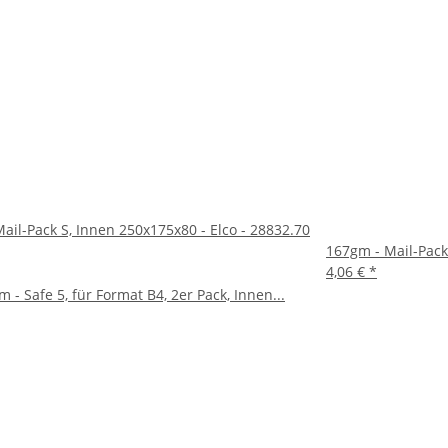
 die eine zuverlässige, benutzerfreundliche und umweltfreundliche
 einfachen Handling erfüllt dieser Versandkarton alle Anforderun
sich den Mail-Pack L für einen sicheren Versand Ihrer Waren.
ail-Pack S, Innen 250x175x80 - Elco - 28832.70
167gm - Mail-Pack
4,06 €
*