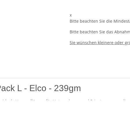
x
Bitte beachten Sie die Mindes
Bitte beachten Sie das Abnahme
Sie wünschen kleinere oder g
ack L - Elco - 239gm
ine ideale Versandlösung für Unternehmen und Privatpersonen, die
 von 395x250x140 mm bietet der Mail-Pack L ausreichend Platz fü