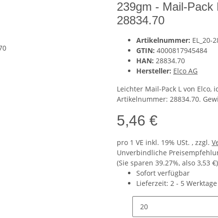
239gm - Mail-Pack 
28834.70
Artikelnummer:
EL_20-2
GTIN:
4000817945484
HAN:
28834.70
Hersteller:
Elco AG
Leichter Mail-Pack L von Elco
Artikelnummer: 28834.70. Gewi
5,46 €
pro 1 VE
inkl. 19% USt. , zzgl.
V
Unverbindliche Preisempfehlun
(Sie sparen
39.27%
, also
3,53 €
)
Sofort verfügbar
Lieferzeit:
2 - 5 Werktag