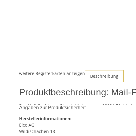
weitere Registerkarten anzeigen
Beschreibung
Produktbeschreibung: Mail-P
Der Mail-Pack L von Elco, Artikelnummer 28834.70, ist e
Angaben zur Produktsicherheit
Versand ihrer Waren benötigen. Mit einer Innenmaßgröße
von 239 Gramm eine leichte Handhabung ermöglicht.
Herstellerinformationen:
Elco AG
Hochwertige Materialien
Wildischachen 18