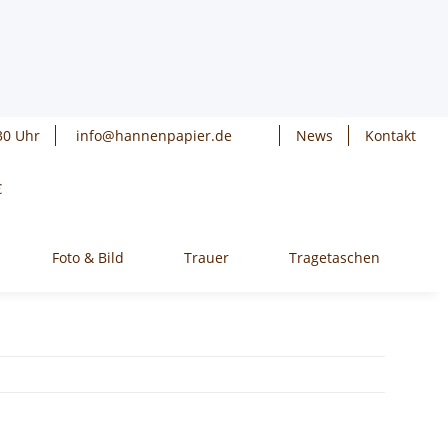
30 Uhr
info@hannenpapier.de
News
Kontakt
€
Foto & Bild
Trauer
Tragetaschen
W