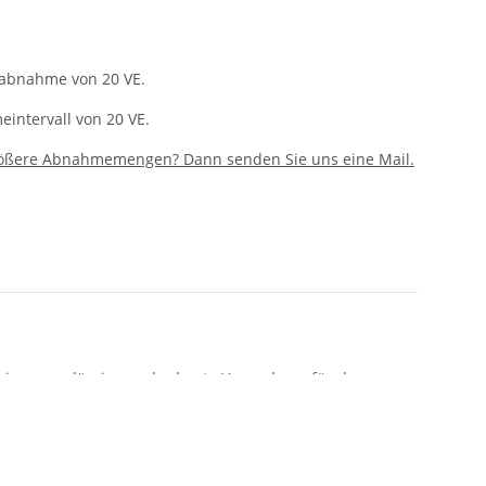
tabnahme von 20 VE.
intervall von 20 VE.
rößere Abnahmemengen? Dann senden Sie uns eine Mail.
 eine zuverlässige und robuste Verpackung für den
r eine Vielzahl von Gegenständen, während das Gewicht