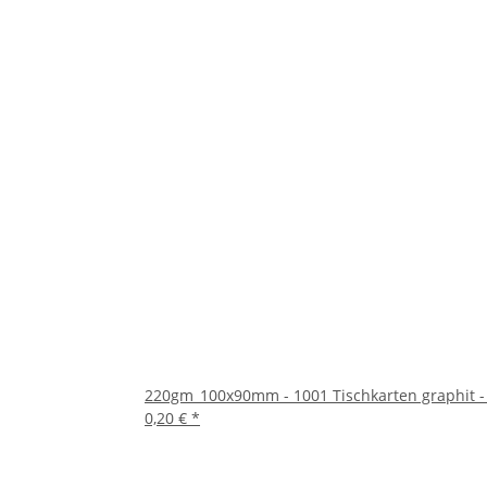
220gm_100x90mm - 1001 Tischkarten graphit - 
0,20 €
*