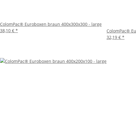
ColomPac® Euroboxen braun 400x300x300 - large
38,10 €
*
ColomPac® Eu
32,19 €
*