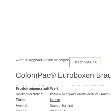
weitere Registerkarten anzeigen
Beschreibung
ColomPac® Euroboxen Brau
Die ColomPac® Euroboxen in der Größe 300x100x150 mm si
Produkteigenschaft
Wert
robusten Boxen sind speziell darauf ausgelegt, den Bedü
mayer-bestpac
ColomPac® Versandv
Marke/Hersteller:
braun
Farbe:
Produktmerkmale
Sonderformat
Format: