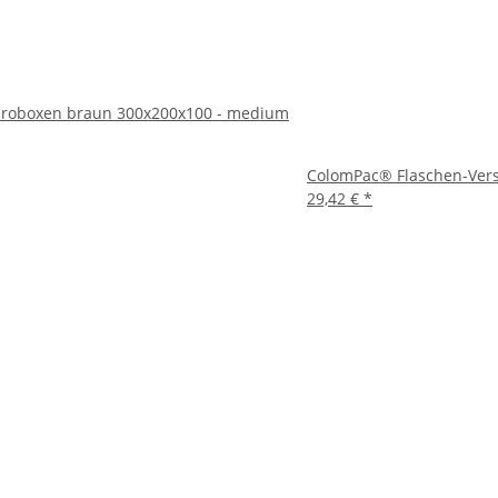
roboxen braun 300x200x100 - medium
ColomPac® Flaschen-Ver
29,42 €
*