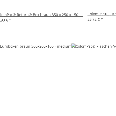
ColomPac® Euro
lomPac® Return® Box braun 350 x 250 x 150 - L
25,72 €
*
,93 €
*