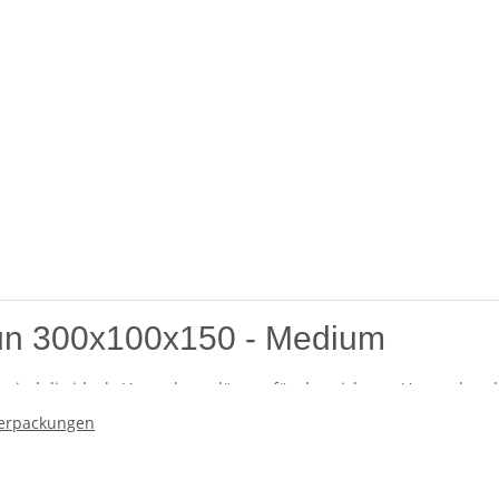
n 300x100x150 - Medium
nd die ideale Verpackungslösung für den sicheren Versand und di
rfnissen von Unternehmen gerecht zu werden, die Wert auf Qualitä
erpackungen