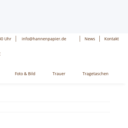
30 Uhr
info@hannenpapier.de
News
Kontakt
€
Foto & Bild
Trauer
Tragetaschen
W