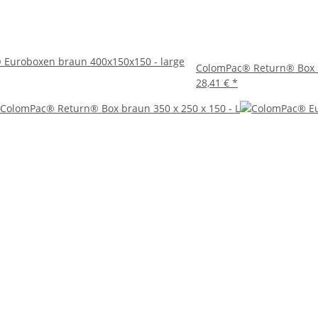
nd eine hervorragende Wahl für Unternehmen, die nach einer qu
n Bauweise und der einfachen Handhabung bieten sie eine ideale K
hre Versandprozesse zu optimieren und gleichzeitig einen positiven
Euroboxen braun 400x150x150 - large
ColomPac® Return® Box b
28,41 €
*