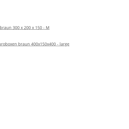
alitativ hochwertigen, umweltfreundlichen und
ombination aus Schutz, Vielseitigkeit und
 Beitrag zur Umwelt zu leisten.
raun 300 x 200 x 150 - M