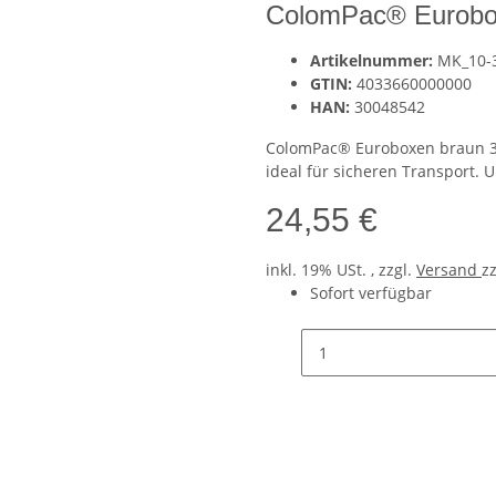
ColomPac® Eurobo
Artikelnummer:
MK_10-
GTIN:
4033660000000
HAN:
30048542
ColomPac® Euroboxen braun 3
ideal für sicheren Transport.
24,55 €
inkl. 19% USt. , zzgl.
Versand
z
Sofort verfügbar