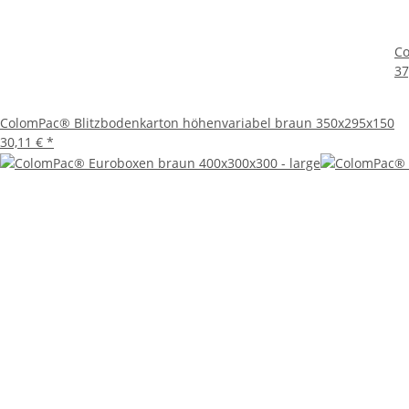
Co
37
ColomPac® Blitzbodenkarton höhenvariabel braun 350x295x150
30,11 €
*