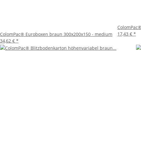
Die ColomPac® Euroboxen Braun 300x100x150 - Medium si
effizienten Verpackungslösung suchen. Mit ihrer robuste
Nachhaltigkeit. Investieren Sie in diese Euroboxen, um I
ColomPac® 
17,43 €
*
ColomPac® Euroboxen braun 300x200x150 - medium
34,62 €
*