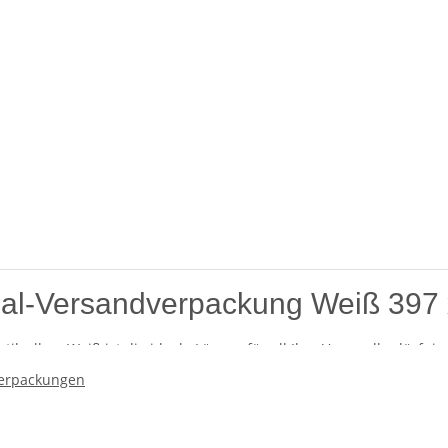
al-Versandverpackung Weiß 397 
ilvollem Weiß ist die ideale Lösung für all Ihre Versandbedürfnis
esticht durch ihre Flexibilität und Anpassungsfähigkeit. Diese Ve
erpackungen
ffiziente Versandlösung legen.