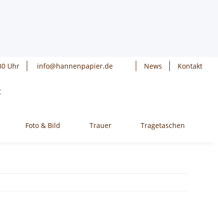
30 Uhr
info@hannenpapier.de
News
Kontakt
€
Foto & Bild
Trauer
Tragetaschen
W