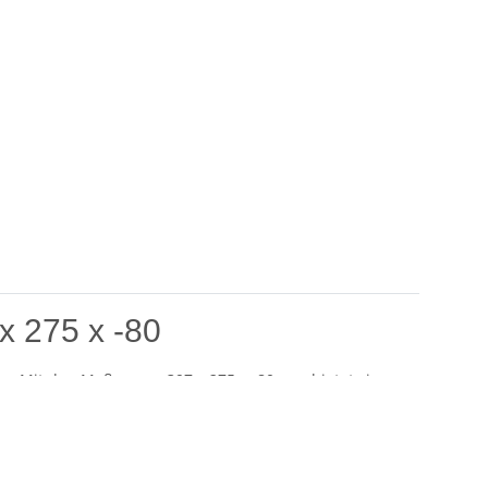
x 275 x -80
se. Mit den Maßen von 397 x 275 x -80 mm bietet sie
rpackung ist besonders für Unternehmen und