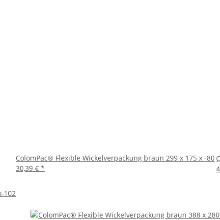
ColomPac® Flexible Wickelverpackung braun 299 x 175 x -80
C
30,39 €
*
4
x-102