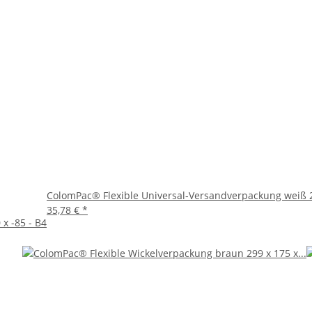
ColomPac® Flexible Universal-Versandverpackung weiß 2
35,78 €
*
x -85 - B4