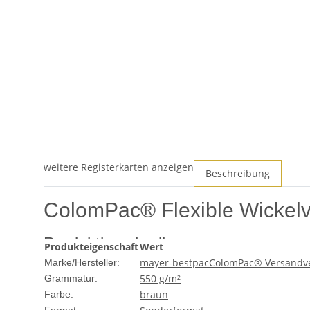
weitere Registerkarten anzeigen
Beschreibung
ColomPac® Flexible Wickelv
Produktbeschreibung
Produkteigenschaft
Wert
mayer-bestpac
ColomPac® Versandv
Marke/Hersteller:
Die ColomPac® Flexible Wickelverpackung in der Größe 271
550 g/m²
Grammatur:
Unternehmen und Einzelpersonen, die Wert auf sicheren u
braun
Farbe:
und stellt sicher, dass Ihre Produkte unversehrt und p