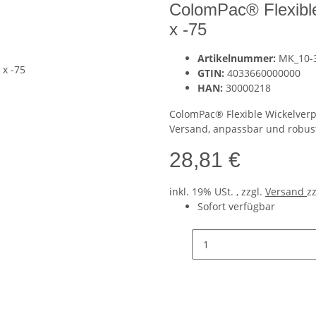
ColomPac® Flexibl
x -75
Artikelnummer:
MK_10-
GTIN:
4033660000000
HAN:
30000218
ColomPac® Flexible Wickelverpa
Versand, anpassbar und robust,
28,81 €
inkl. 19% USt. , zzgl.
Versand
z
Sofort verfügbar