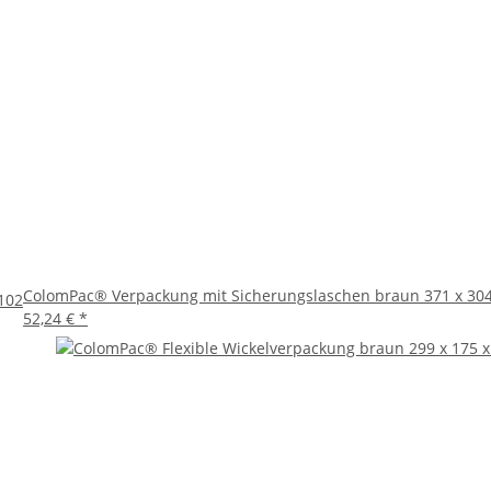
e perfekte Lösung für den sicheren und umweltfreundlichen Versand 
für einen erfolgreichen Versand benötigen. Entscheiden Sie sich fü
utz zu leisten.
ColomPac® Verpackung mit Sicherungslaschen braun 371 x 304
102
52,24 €
*