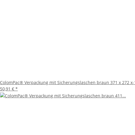
Die ColomPac® Flexible Wickelverpackung in Braun ist di
Robustheit und Nachhaltigkeit bietet sie alles, was Sie 
optimieren und gleichzeitig einen Beitrag zum Umweltsch
ColomPac® Verpackung mit Sicherungslaschen braun 371 x 272 x-
50,91 €
*