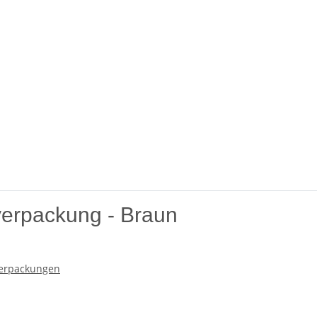
erpackung - Braun
erpackungen
 x 165 x -75 mm bietet eine erstklassige Lösung für den Versand un
nd effizienten Versand legen. Diese Verpackung besticht durch ihr
rofessionell beim Empfänger ankommen.