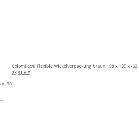
Ihrer Produkte. Mit ihrer Kombination aus Flexibilität,
r diese Verpackung, um Ihre Versandprozesse zu
ColomPac® Flexible Wickelverpackung braun 198 x 135 x -63
23,31 €
*
 x -90