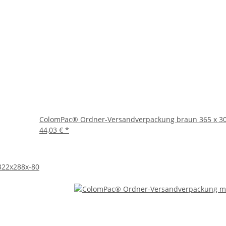
Unternehmen und Privatpersonen, die regelmäßig Ordner verschick
er anderen wichtigen Dokumenten. Besonders in Büros, Archiven o
zuverlässige Lösung.
mit Steckverschluss, um Ihre Versandprozesse effizienter und umw
m Zustand beim Empfänger ankommen.
ColomPac® Ordner-Versandverpackung braun 365 x 30
44,03 €
*
322x288x-80