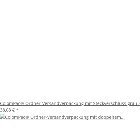
Die ColomPac® Ordner-Versandverpackung ist ideal für 
Versand von Aktenordnern, Präsentationsmaterialien od
verschickt werden müssen, bietet diese Verpackung eine 
Setzen Sie auf die ColomPac® Ordner-Versandverpackung 
können Sie sicher sein, dass Ihre Dokumente in beste
ColomPac® Ordner-Versandverpackung mit Steckverschluss grau 
38,68 €
*