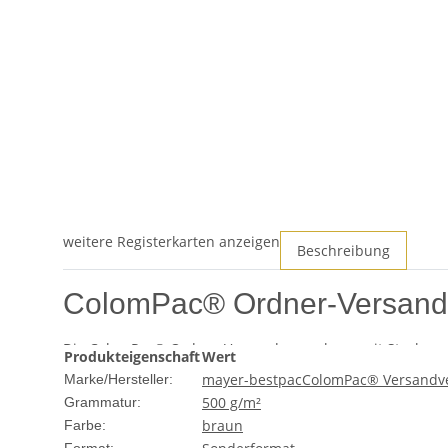
weitere Registerkarten anzeigen
Beschreibung
ColomPac® Ordner-Versandv
Die ColomPac® Ordner-Versandverpackung mit Steckversc
Produkteigenschaft
Wert
Mit den Maßen 322x288x80 mm bietet diese Verpackung aus
mayer-bestpac
ColomPac® Versandv
Marke/Hersteller:
Unterlagen unversehrt am Ziel ankommen.
500 g/m²
Grammatur:
braun
Produktspezifikationen
Farbe: