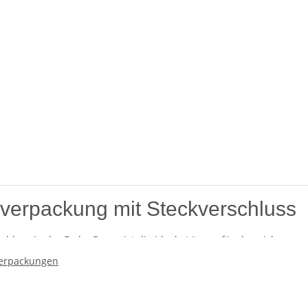
erpackung mit Steckverschluss
hluss in der Farbe Braun ist die ideale Lösung für den sicheren
reichend Platz, um Standardordner sicher zu transportieren. Ihre 
erpackungen