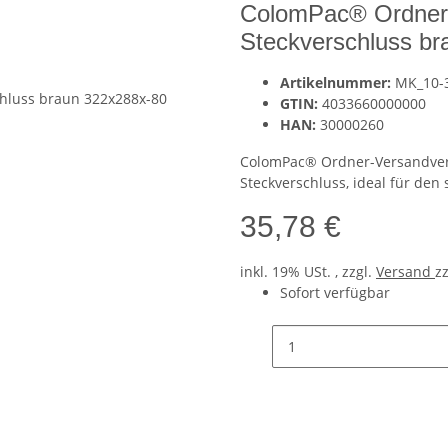
ColomPac® Ordner-
Steckverschluss b
Artikelnummer:
MK_10-
GTIN:
4033660000000
HAN:
30000260
ColomPac® Ordner-Versandver
Steckverschluss, ideal für de
35,78 €
inkl. 19% USt. , zzgl.
Versand
z
Sofort verfügbar