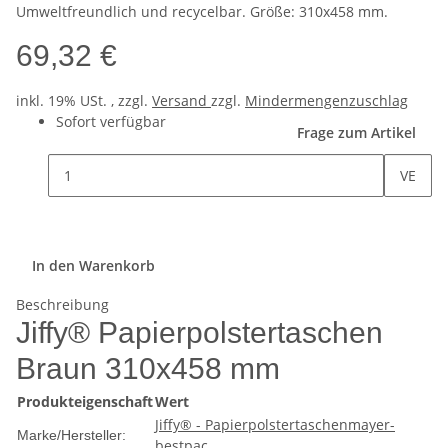
Umweltfreundlich und recycelbar. Größe: 310x458 mm.
69,32 €
inkl. 19% USt. , zzgl.
Versand
zzgl.
Mindermengenzuschlag
Sofort verfügbar
Frage zum Artikel
VE
In den Warenkorb
Beschreibung
Jiffy® Papierpolstertaschen
Braun 310x458 mm
Produkteigenschaft
Wert
Entdecken Sie die vielseitigen und umweltfreundlichen Jiffy®
Jiffy® - Papierpolstertaschen
mayer-
Papierpolstertaschen in der Größe 310x458 mm – die ideale
Marke/Hersteller:
bestpac