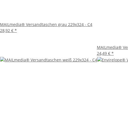
MAILmedia® Versandtaschen grau 229x324 - C4
28,92 €
*
MAILmedia® Ver
24,49 €
*