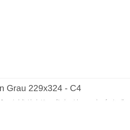
n Grau 229x324 - C4
rau sind die ideale Lösung für den sicheren und professionellen
eten ausreichend Platz für DIN A4-Dokumente, ohne dass diese ge
erschicken möchten, mit diesen Versandtaschen sind Ihre Dokumen