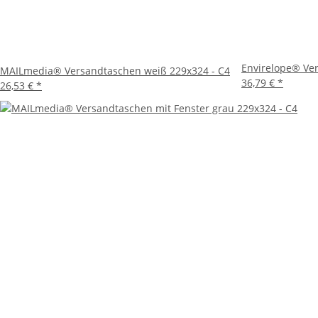
Envirelope® Ve
MAILmedia® Versandtaschen weiß 229x324 - C4
36,79 €
*
26,53 €
*