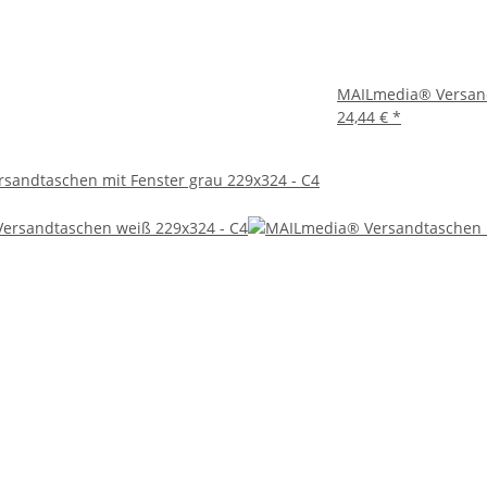
MAILmedia® Versand
24,44 €
*
sandtaschen mit Fenster grau 229x324 - C4