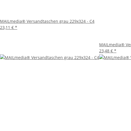
Mit den MAILmedia® Versandtaschen in Grau setzen Sie auf
Dokumente, sondern auch ein ansprechendes Äußeres, das
ihrer Vielseitigkeit und Zuverlässigkeit.
MAILmedia® Versandtaschen grau 229x324 - C4
23,11 €
*
MAILmedia® Ver
23,48 €
*