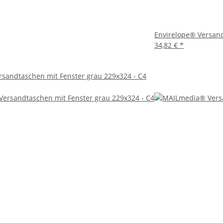
 ein Produkt, das Qualität, Stil und Funktionalität vereint. Sie bi
 Professionalität ausstrahlt. Entscheiden Sie sich für diese hoc
Envirelope® Versan
34,82 €
*
sandtaschen mit Fenster grau 229x324 - C4