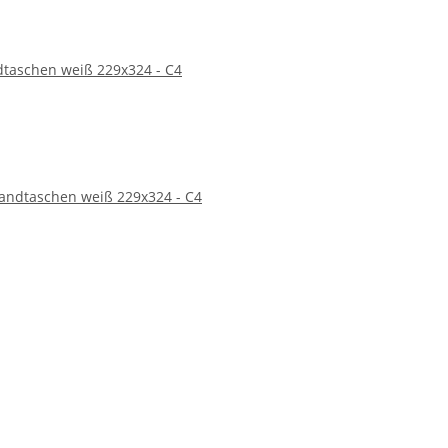
eten nicht nur eine sichere Versandlösung für Ihre
hwertigen Versandtaschen und überzeugen Sie sich von
dtaschen weiß 229x324 - C4