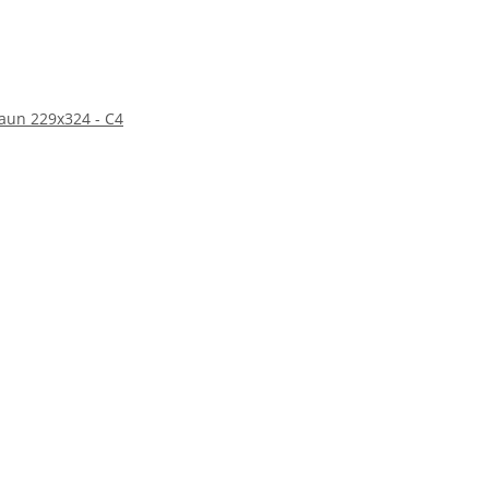
un 229x324 - C4