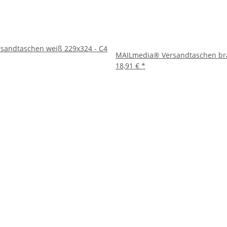
rsandtaschen weiß 229x324 - C4
MAILmedia® Versandtaschen bra
18,91 €
*