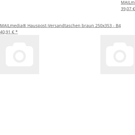
MAILme
39,07 
MAILmedia® Hauspost-Versandtaschen braun 250x353 - B4
40,91 €
*