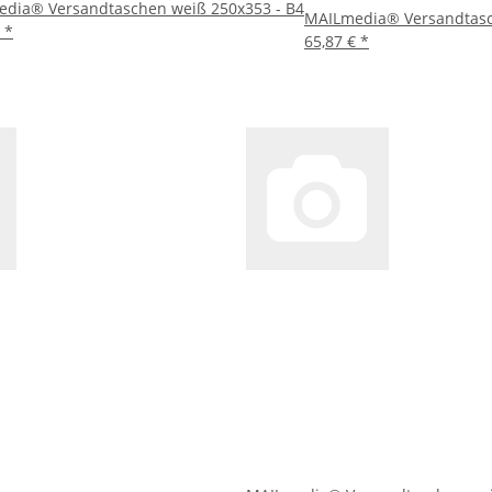
dia® Versandtaschen weiß 250x353 - B4
MAILmedia® Versandtasc
€
*
65,87 €
*