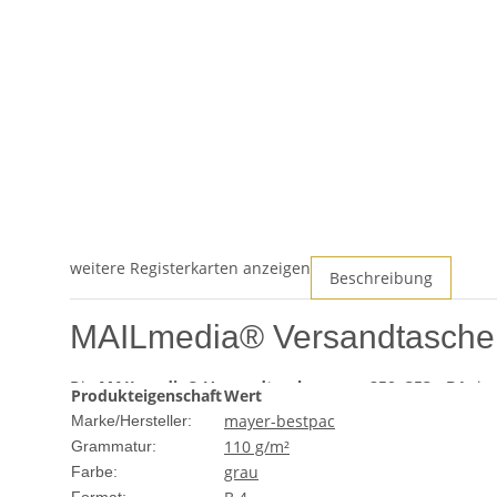
weitere Registerkarten anzeigen
Beschreibung
MAILmedia® Versandtaschen
Die
MAILmedia® Versandtaschen grau 250x353 - B4
sind
Produkteigenschaft
Wert
kombinieren ein ansprechendes Design mit robuster Funk
mayer-bestpac
Marke/Hersteller:
110 g/m²
Grammatur:
Produktmerkmale
grau
Farbe: