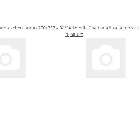
ndtaschen braun 250x353 - B4
MAILmedia® Versandtaschen braun
28,68 €
*
4
erhalten Sie eine zuverlässige und umweltfreundliche Lösung für 
d machen sie zur optimalen Wahl für den täglichen Einsatz. Vertra