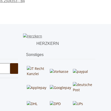
ß 250x353 - B4
HERZKERN
Sonstiges