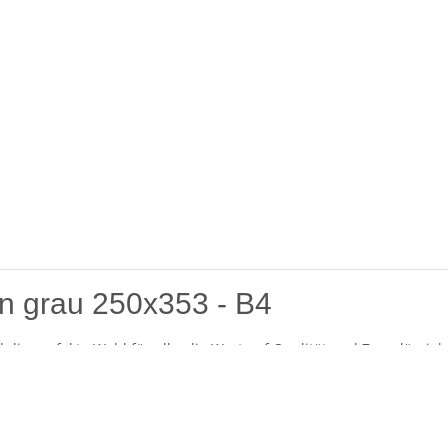
 grau 250x353 - B4
 die perfekte Wahl für alle, die Wert auf Qualität und Zuverlässi
tionalität und sind ideal für den sicheren Versand von Dokument