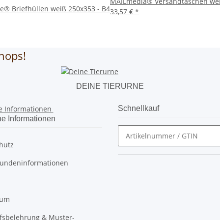
MAILmedia® Versandtaschen wei
e® Briefhüllen weiß 250x353 - B4
33,57 €
*
hops!
DEINE TIERURNE
e Informationen
Schnellkauf
he Informationen
hutz
undeninformationen
sum
fsbelehrung & Muster-