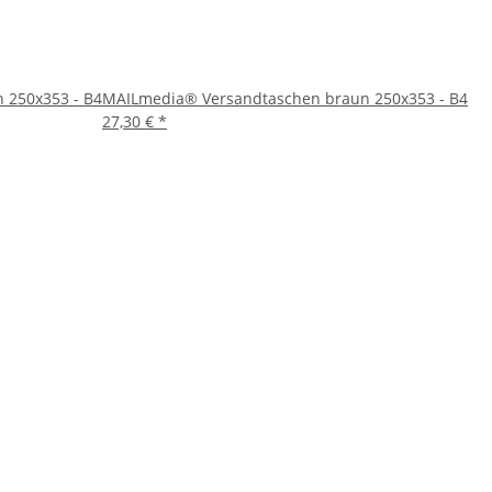
 250x353 - B4
MAILmedia® Versandtaschen braun 250x353 - B4
27,30 €
*
Ihren Versandbedarf. Ihre robuste Bauweise, das sichere
uen Sie auf Qualität und Sicherheit mit diesen