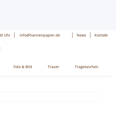
30 Uhr
info@hannenpapier.de
News
Kontakt
€
Foto & Bild
Trauer
Tragetaschen
W