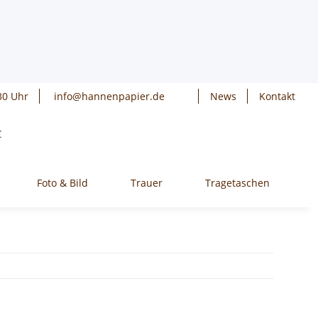
30 Uhr
info@hannenpapier.de
News
Kontakt
€
Foto & Bild
Trauer
Tragetaschen
W