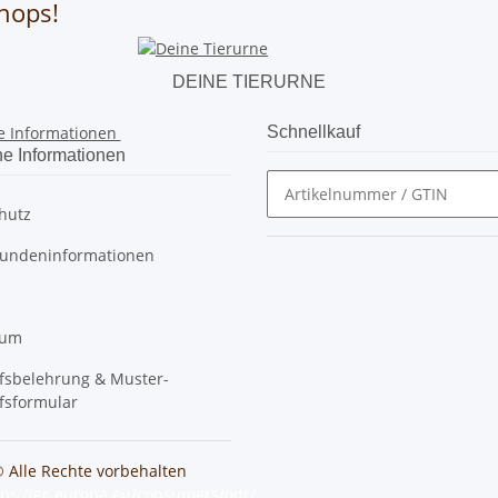
hops!
DEINE TIERURNE
e Informationen
Schnellkauf
he Informationen
hutz
undeninformationen
sum
fsbelehrung & Muster-
fsformular
© Alle Rechte vorbehalten
tps://ec.europa.eu/consumers/odr/