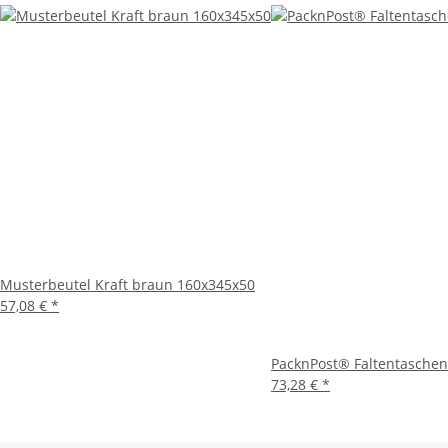
Musterbeutel Kraft braun 160x345x50
57,08 €
*
PacknPost® Faltentaschen
73,28 €
*