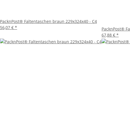
PacknPost® Faltentaschen braun 229x324x40 - C4
56,07 €
*
PacknPost® Fa
67,88 €
*