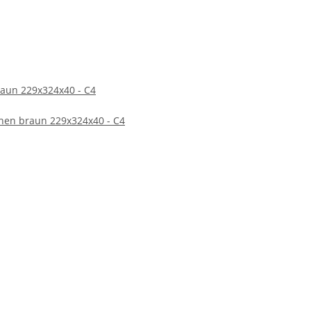
lichkeit und Sicherheit legen. Ob im Büro, zu Hause oder
 und in einwandfreiem Zustand beim Empfänger
raun 229x324x40 - C4