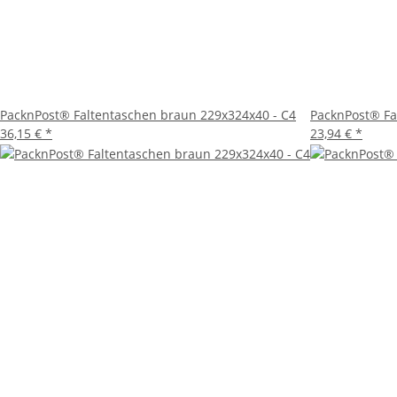
geöffnet werden kann.
Fazit
Die PacknPost® Faltentaschen Braun 229x324x40 - C4 sind 
im Versandhandel – diese Faltentaschen erfüllen höchs
eintreffen.
PacknPost® Faltentaschen braun 229x324x40 - C4
PacknPost® Fa
36,15 €
*
23,94 €
*