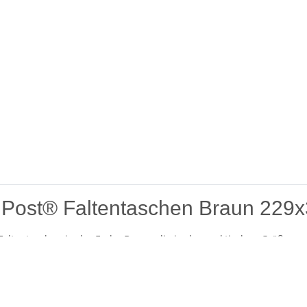
nPost® Faltentaschen Braun 229x
Faltentaschen in der Farbe Braun, die in der praktischen Größe von
und zuverlässigen Versand Ihrer Dokumente, Broschüren und klein
Sendungen unbeschadet und professionell beim Empfänger ankomm