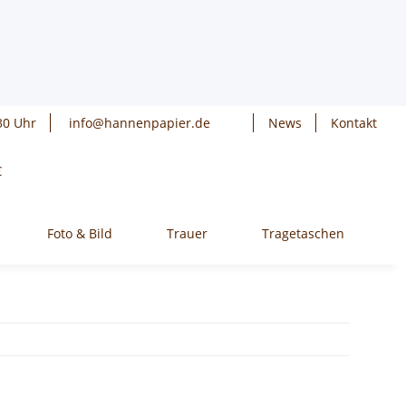
30 Uhr
info@hannenpapier.de
News
Kontakt
€
Foto & Bild
Trauer
Tragetaschen
W