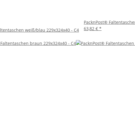
PacknPost® Faltentasche
63,82 €
*
ltentaschen weiß/blau 229x324x40 - C4