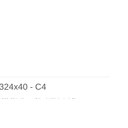
324x40 - C4
 229x324x40 mm (C4) erhältlich sind. Diese
eren Gegenstände. Mit einem benutzerfreundlichen
en.