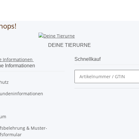
hops!
DEINE TIERURNE
e Informationen
Schnellkauf
he Informationen
hutz
undeninformationen
sum
fsbelehrung & Muster-
fsformular