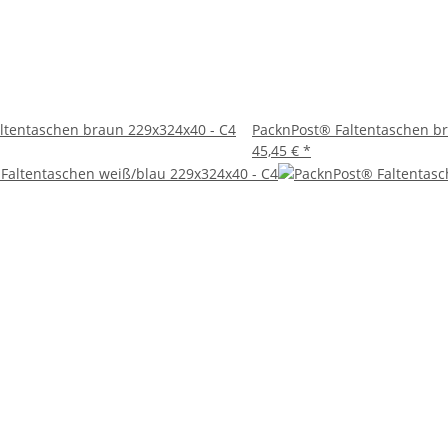
die perfekte Lösung für alle, die Wert auf Qualität, Umweltfreund
te Ansprüche und sorgen dafür, dass Ihre Sendungen stets sicher
ltentaschen braun 229x324x40 - C4
PacknPost® Faltentaschen b
45,45 €
*