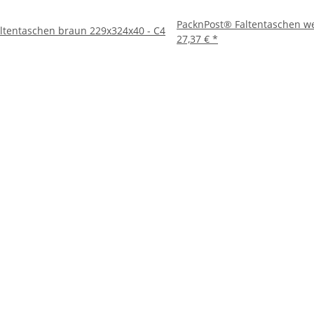
PacknPost® Faltentaschen we
ltentaschen braun 229x324x40 - C4
27,37 €
*