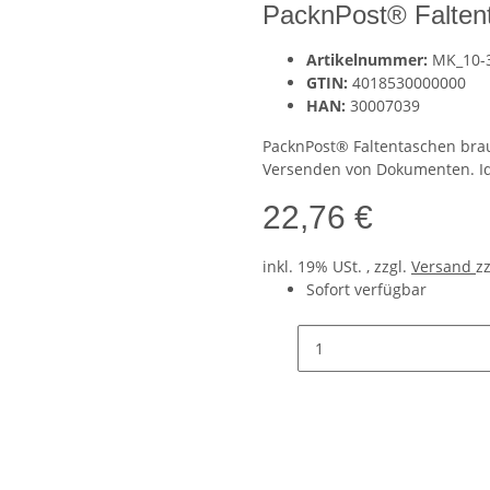
PacknPost® Falten
Artikelnummer:
MK_10-
GTIN:
4018530000000
HAN:
30007039
PacknPost® Faltentaschen brau
Versenden von Dokumenten. Id
22,76 €
inkl. 19% USt. , zzgl.
Versand
z
Sofort verfügbar