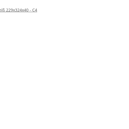
iß 229x324x40 - C4