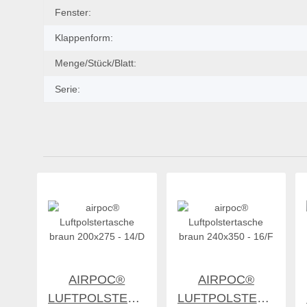
Klappenform:
Menge/Stück/Blatt:
Serie:
AIRPOC®
AIRPOC®
LUFTPOLSTERTASCHE
LUFTPOLSTERTASCH
29,74 €
*
39,04 €
*
BRAUN 200X275
BRAUN 240X350