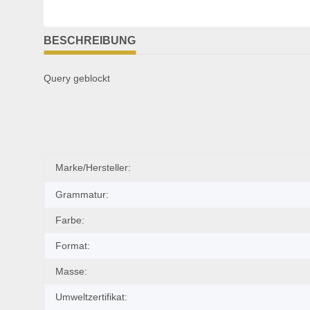
weitere Registerkarten anzeigen
BESCHREIBUNG
Query geblockt
Produkteigenschaft
Wert
Marke/Hersteller:
Grammatur:
Farbe:
Format:
Masse:
Umweltzertifikat:
Fenster: