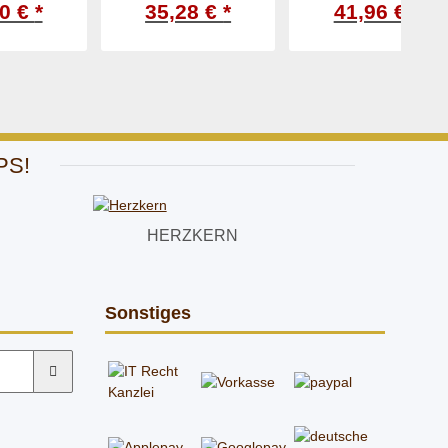
8/H
- 19/I
- 20/K
PS!
HERZKERN
Sonstiges