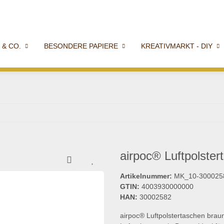
 & CO.
BESONDERE PAPIERE
KREATIVMARKT - DIY
airpoc® Luftpolste
Artikelnummer:
MK_10-300025
GTIN:
4003930000000
HAN:
30002582
airpoc® Luftpolstertaschen bra
Luftpolsterung in Braun, ideal f