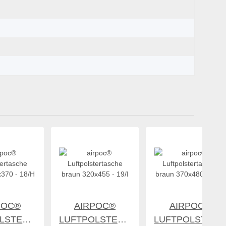
POC®
AIRPOC®
AIRPOC®
LSTERTASCHE
LUFTPOLSTERTASCHE
LUFTPOLSTERT
80 €
*
35,28 €
*
41,96 €
*
290X370
BRAUN 320X455
BRAUN 370X480