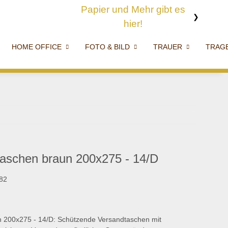
Papier und Mehr gibt es hier!
❯
HOME OFFICE
FOTO & BILD
TRAUER
TRAG
rtaschen braun 200x275 - 14/D
82
un 200x275 - 14/D: Schützende Versandtaschen mit
ür sicheren Versand empfindlicher Gegenstände.