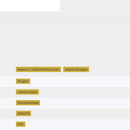
airpoc® Luftpolstertaschen
mayer-bestpac
75 g/m²
natron braun
Sonderformat
200x275
FSC
ohne Fenster