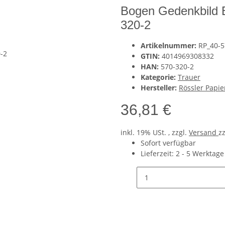
Bogen Gedenkbild B
320-2
Artikelnummer:
RP_40-5
GTIN:
4014969308332
HAN:
570-320-2
Kategorie:
Trauer
Hersteller:
Rössler Papi
36,81 €
inkl. 19% USt. , zzgl.
Versand
z
Sofort verfügbar
Lieferzeit:
2 - 5 Werktag