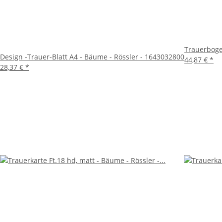
Trauerbogen
Design -Trauer-Blatt A4 - Bäume - Rössler - 1643032800
44,87 €
*
28,37 €
*