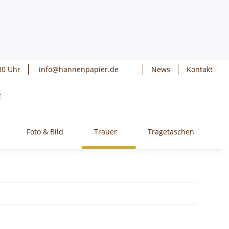
30 Uhr
info@hannenpapier.de
News
Kontakt
€
Foto & Bild
Trauer
Tragetaschen
W