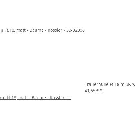
 Ft.18, matt - Bäume - Rössler - 53-32300
Trauerhülle Ft.18 m.SF, 
41,65 €
*