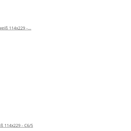
ikation, Einladungen zu Veranstaltungen, Danksagungen
Gebrauch recycelt werden, was sie zu einer
n sie verwenden, um:
 Qualität, Zuverlässigkeit und einem ansprechenden
t als auch Nachhaltigkeit. Bestellen Sie noch heute und
ß 114x229 - C6/5