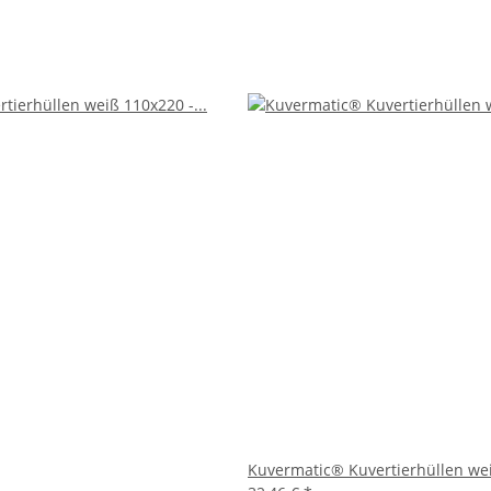
mit Ihre Inhalte während des Transports geschützt bleiben.
 Postversand gedacht, sondern auch ideal für interne Bürokommun
n sind aus nachhaltigen Materialien hergestellt und können nach 
braucher macht.
bar und eignen sich für eine Vielzahl von Anwendungen. Sie könne
den.
deren besonderen Anlässen zu verschicken.
en.
 des Unternehmens zu verteilen.
m sind eine ausgezeichnete Wahl für alle, die auf der Suche nach
er umweltfreundlichen Herstellung bieten sie sowohl Funktionalitä
tät dieser Kuvertierhüllen.
Kuvermatic® Kuvertierhüllen wei