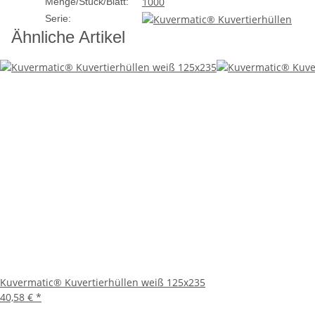
1000
Menge/Stück/Blatt:
Klebestreifen bietet eine sichere Versiegelung, da
Serie:
Vielseitigkeit:
Diese Hüllen sind nicht nur für den
Ähnliche Artikel
und vieles mehr.
Umweltfreundlich:
Die Kuvermatic® Kuvertierhülle
umweltfreundlichen Wahl für umweltbewusste Ver
Anwendungsbereiche
Die Kuvermatic® Kuvertierhüllen sind vielseitig einsetz
Geschäftsbriefe und Rechnungen stilvoll zu versen
Einladungen zu Hochzeiten, Geburtstagen oder an
Dankeskarten oder persönliche Notizen zu versend
Interne Memos oder wichtige Dokumente innerhalb
Fazit
Die Kuvermatic® Kuvertierhüllen in der Größe 125x176 m
Design sind. Mit ihrem selbstklebenden Verschluss und d
Kuvermatic® Kuvertierhüllen weiß 125x235
überzeugen Sie sich selbst von der hervorragenden Quali
40,58 €
*