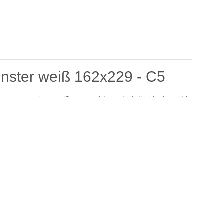
enster weiß 162x229 - C5
C5-Format. Diese weißen Umschläge sind die ideale Wahl
ischen Fensterfunktion bieten sie eine hervorragende