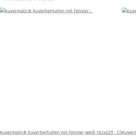
Die Kuvermatic® Schaufensterhüllen zeichnen sich durch i
ansprechende Optik sorgt, sondern auch für eine hohe Str
darzustellen, was das Versenden von Briefen und Dokumen
Ein weiterer Vorteil dieser Umschläge ist der praktische
Hilfsmittel wie Klebestreifen oder Befeuchtung notwendi
schützt.
Anwendungsbereiche:
Die Kuvermatic® Schaufensterhüllen sind vielseitig eins
mehr. Dank ihres klassischen Designs sind sie sowohl im g
Präsentation ihrer Post wünschen.
Fazit:
Mit den Kuvermatic® Schaufensterhüllen in Weiß entschei
Design machen diese Umschläge zu einer hervorragenden W
Schaufensterhüllen und erleben Sie einen neuen Standar
Kuvermatic® Kuvertierhüllen mit Fenster weiß 162x229 - C5
Kuverm