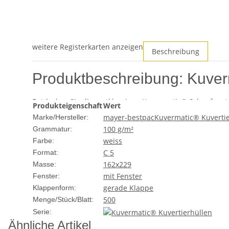
weitere Registerkarten anzeigen
Beschreibung
Produktbeschreibung: Kuver
Entdecken Sie die erstklassigen Kuvermatic® Schaufenst
Produkteigenschaft
Wert
für Geschäfts- und Privatkunden, die Wert auf Qualität u
mayer-bestpac
Kuvermatic® Kuvertie
Marke/Hersteller:
Möglichkeit, Ihre Korrespondenz stilvoll zu präsentieren.
100 g/m²
Grammatur:
weiss
Eigenschaften:
Farbe:
C 5
Format:
Format:
C5 (162x229 mm)
162x229
Masse:
Farbe:
Weiß
mit Fenster
Fenster:
Fenster:
Ja, für eine einfache Adressanzeige
gerade Klappe
Klappenform:
Verschluss:
Haftklebung für eine sichere und ein
500
Menge/Stück/Blatt:
Material:
Hochwertiges Papier für ein professionel
Serie:
Ähnliche Artikel
Vorteile der Kuvermatic® Schaufenst