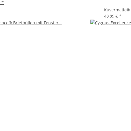
€
*
Kuvermatic® K
48,89 €
*