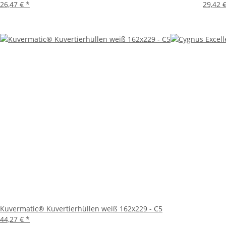
26,47 €
*
29,42 
Kuvermatic® Kuvertierhüllen weiß 162x229 - C5
44,27 €
*