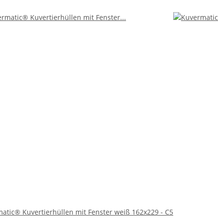
hre robuste und zuverlässige Qualität aus. Sie sind aus hochwerti
apazierfähigkeit. Das Fenster der Umschläge ist optimal positioni
ten effizienter gestaltet.
 Haftklebeverschluss. Dieser ermöglicht ein einfaches und schnell
g sind. Dies spart Zeit und garantiert gleichzeitig einen sicheren
etzbar und eignen sich perfekt für den Versand von Rechnungen, G
eschäftlichen als auch im privaten Bereich einsetzbar. Sie sind die
den Sie sich für ein Produkt, das Funktionalität mit Ästhetik verb
ahl für jeden, der Wert auf Qualität und Effizienz legt. Sichern S
d im Briefversand.
atic® Kuvertierhüllen mit Fenster weiß 162x229 - C5