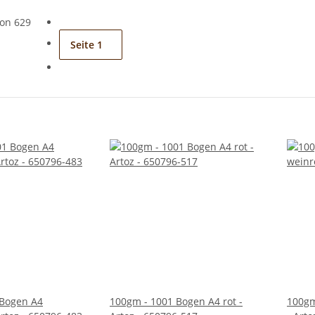
von 629
Seite
1
 Bogen A4
100gm - 1001 Bogen A4 rot -
100gm