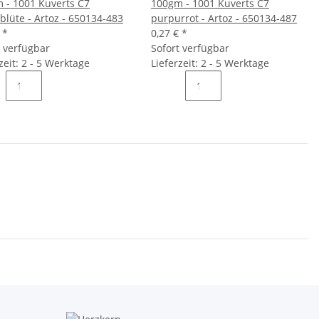
 - 1001 Kuverts C7
100gm - 1001 Kuverts C7
blüte - Artoz - 650134-483
purpurrot - Artoz - 650134-487
€
*
0,27 €
*
t verfügbar
Sofort verfügbar
zeit: 2 - 5 Werktage
Lieferzeit: 2 - 5 Werktage