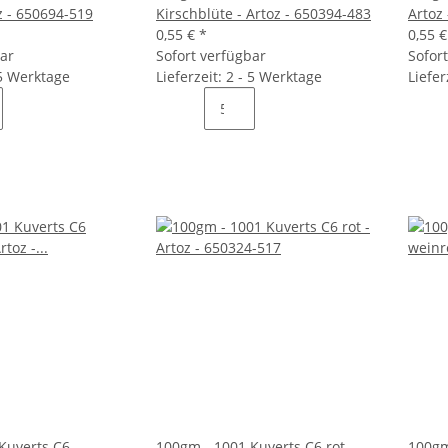
z - 650694-519
Kirschblüte - Artoz - 650394-483
Artoz
0,55 €
*
0,55 
bar
Sofort verfügbar
Sofor
 5 Werktage
Lieferzeit: 2 - 5 Werktage
Liefer
Kuverts C6
100gm - 1001 Kuverts C6 rot -
100gm