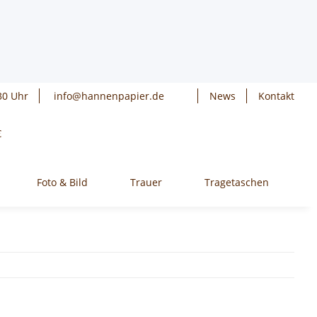
30 Uhr
info@hannenpapier.de
News
Kontakt
€
Foto & Bild
Trauer
Tragetaschen
W