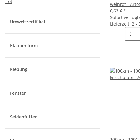
rot
weinrot - Arto
0,63 €
*
Sofort verfüg
Umweltzertifikat
Lieferzeit: 2 -
Klappenform
Klebung
Fenster
Seidenfutter
100gm - 1001 