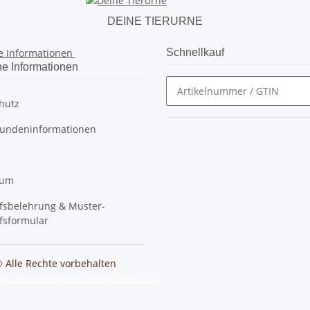
DEINE TIERURNE
e Informationen
Schnellkauf
he Informationen
hutz
undeninformationen
sum
fsbelehrung & Muster-
fsformular
© Alle Rechte vorbehalten
tps://ec.europa.eu/consumers/odr/