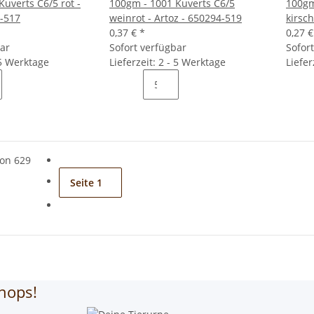
uverts C6/5 rot -
100gm - 1001 Kuverts C6/5
100gm
4-517
weinrot - Artoz - 650294-519
kirsch
0,37 €
*
0,27 
bar
Sofort verfügbar
Sofor
 5 Werktage
Lieferzeit: 2 - 5 Werktage
Liefer
von 629
Seite
1
hops!