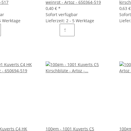
4-517
weinrot - Artoz - 650364-519
kirsch
0,40 €
*
0,63 
bar
Sofort verfügbar
Sofor
 5 Werktage
Lieferzeit: 2 - 5 Werktage
Liefer
Kuverts C4 HK
100gm - 1001 Kuverts C5
100gm