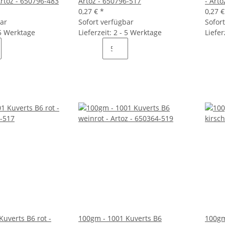
Artoz - 650796-483
Artoz - 650796-517
- Art
0,27 €
*
0,27 
bar
Sofort verfügbar
Sofor
 5 Werktage
Lieferzeit: 2 - 5 Werktage
Liefer
uverts B6 rot -
100gm - 1001 Kuverts B6
100gm