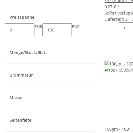
kirschblüte - 
0,27 €
*
Sofort verfüg
Preisspanne
Lieferzeit: 2 -
EUR
EUR
Menge/Stück/Blatt
Grammatur
Masse
Seitenfalte
100gm - 1001 K