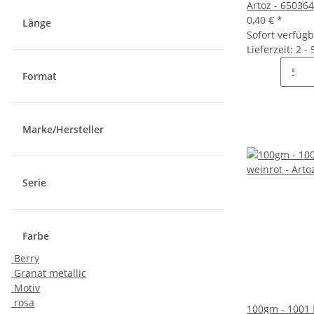
Artoz - 65036
0,40 €
*
Länge
Sofort verfüg
Lieferzeit: 2 -
Format
Marke/Hersteller
Serie
Farbe
Berry
Granat metallic
Motiv
rosa
100gm - 1001 