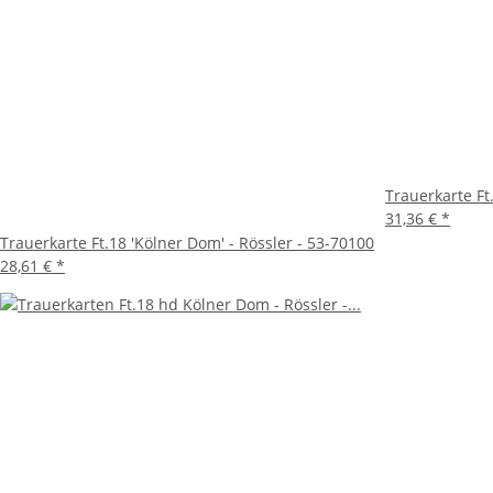
Trauerkarte Ft.
31,36 €
*
Trauerkarte Ft.18 'Kölner Dom' - Rössler - 53-70100
28,61 €
*