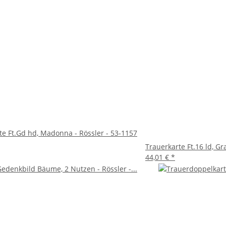
te Ft.Gd hd, Madonna - Rössler - 53-1157
Trauerkarte Ft.16 ld, G
44,01 €
*