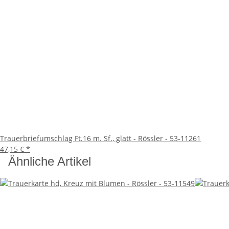
Trauerbriefumschlag Ft.16 m. Sf., glatt - Rössler - 53-11261
47,15 €
*
Ähnliche Artikel