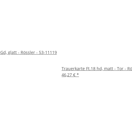
Gd, glatt - Rössler - 53-11119
Trauerkarte Ft.18 hd, matt - Tor - R
46,27 €
*