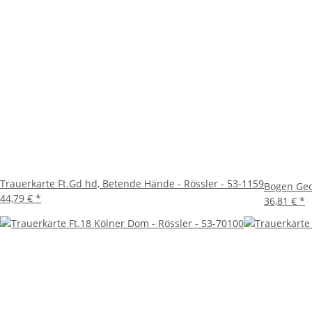
Trauerkarte Ft.Gd hd, Betende Hände - Rössler - 53-1159
Bogen Ged
44,79 €
*
36,81 €
*